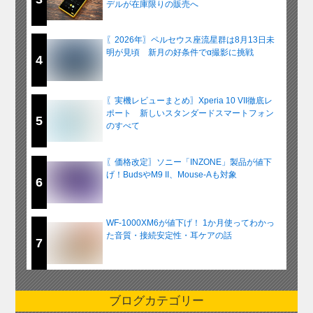
デルが在庫限りの販売へ
〖2026年〗ペルセウス座流星群は8月13日未
明が見頃 新月の好条件でα撮影に挑戦
4
〖実機レビューまとめ〗Xperia 10 VII徹底レ
ポート 新しいスタンダードスマートフォン
5
のすべて
〖価格改定〗ソニー「INZONE」製品が値下
げ！BudsやM9 II、Mouse-Aも対象
6
WF-1000XM6が値下げ！ 1か月使ってわかっ
た音質・接続安定性・耳ケアの話
7
ブログカテゴリー