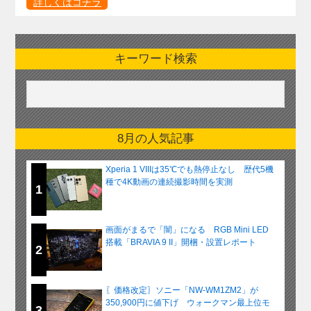
詳しくはコチラ
キーワード検索
8月の人気記事
Xperia 1 VIIIは35℃でも熱停止なし 歴代5機
種で4K動画の連続撮影時間を実測
1
画面がまるで「闇」になる RGB Mini LED
搭載「BRAVIA 9 II」開梱・設置レポート
2
〖価格改定〗ソニー「NW-WM1ZM2」が
350,900円に値下げ ウォークマン最上位モ
3