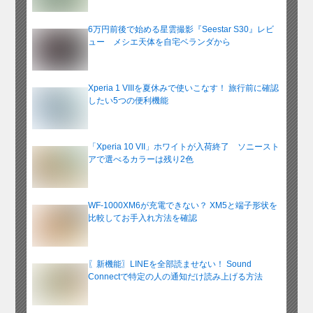
6万円前後で始める星雲撮影『Seestar S30』レビ
ュー メシエ天体を自宅ベランダから
Xperia 1 VIIIを夏休みで使いこなす！ 旅行前に確認
したい5つの便利機能
「Xperia 10 VII」ホワイトが入荷終了 ソニースト
アで選べるカラーは残り2色
WF-1000XM6が充電できない？ XM5と端子形状を
比較してお手入れ方法を確認
〖新機能〗LINEを全部読ませない！ Sound
Connectで特定の人の通知だけ読み上げる方法