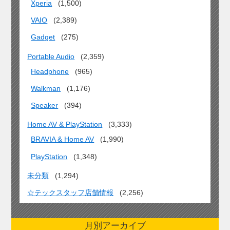
Xperia
(1,500)
VAIO
(2,389)
Gadget
(275)
Portable Audio
(2,359)
Headphone
(965)
Walkman
(1,176)
Speaker
(394)
Home AV & PlayStation
(3,333)
BRAVIA & Home AV
(1,990)
PlayStation
(1,348)
未分類
(1,294)
☆テックスタッフ店舗情報
(2,256)
月別アーカイブ