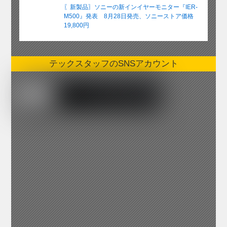
〖新製品〗ソニーの新インイヤーモニター『IER-
M500』発表 8月28日発売、ソニーストア価格
19,800円
テックスタッフのSNSアカウント