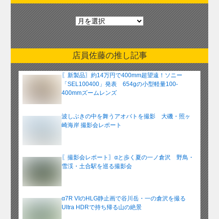
月
別
ア
ー
店員佐藤の推し記事
カ
イ
〖新製品〗約14万円で400mm超望遠！ソニー
ブ
「SEL100400」発表 654gの小型軽量100-
400mmズームレンズ
波しぶきの中を舞うアオバトを撮影 大磯・照ヶ
崎海岸 撮影会レポート
〖撮影会レポート〗αと歩く夏の一ノ倉沢 野鳥・
雪渓・土合駅を巡る撮影会
α7R VIのHLG静止画で谷川岳・一の倉沢を撮る
Ultra HDRで持ち帰る山の絶景