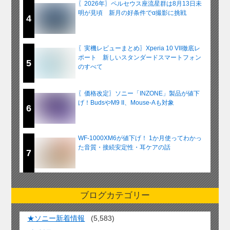
〖2026年〗ペルセウス座流星群は8月13日未
明が見頃 新月の好条件でα撮影に挑戦
4
〖実機レビューまとめ〗Xperia 10 VII徹底レ
ポート 新しいスタンダードスマートフォン
5
のすべて
〖価格改定〗ソニー「INZONE」製品が値下
げ！BudsやM9 II、Mouse-Aも対象
6
WF-1000XM6が値下げ！ 1か月使ってわかっ
た音質・接続安定性・耳ケアの話
7
ブログカテゴリー
★ソニー新着情報
(5,583)