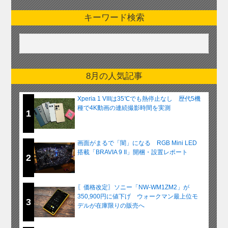
キーワード検索
8月の人気記事
Xperia 1 VIIIは35℃でも熱停止なし 歴代5機
種で4K動画の連続撮影時間を実測
1
画面がまるで「闇」になる RGB Mini LED
搭載「BRAVIA 9 II」開梱・設置レポート
2
〖価格改定〗ソニー「NW-WM1ZM2」が
350,900円に値下げ ウォークマン最上位モ
3
デルが在庫限りの販売へ