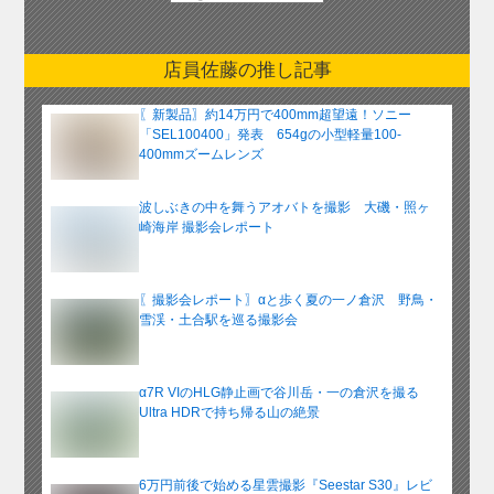
別
ア
ー
店員佐藤の推し記事
カ
イ
〖新製品〗約14万円で400mm超望遠！ソニー
ブ
「SEL100400」発表 654gの小型軽量100-
400mmズームレンズ
波しぶきの中を舞うアオバトを撮影 大磯・照ヶ
崎海岸 撮影会レポート
〖撮影会レポート〗αと歩く夏の一ノ倉沢 野鳥・
雪渓・土合駅を巡る撮影会
α7R VIのHLG静止画で谷川岳・一の倉沢を撮る
Ultra HDRで持ち帰る山の絶景
6万円前後で始める星雲撮影『Seestar S30』レビ