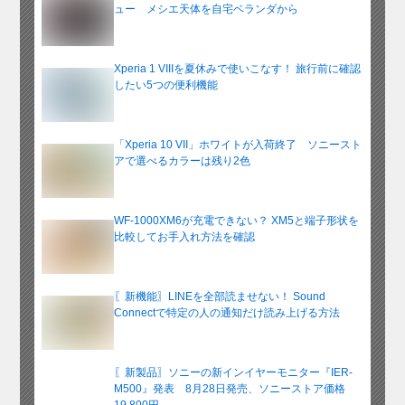
ュー メシエ天体を自宅ベランダから
Xperia 1 VIIIを夏休みで使いこなす！ 旅行前に確認
したい5つの便利機能
「Xperia 10 VII」ホワイトが入荷終了 ソニースト
アで選べるカラーは残り2色
WF-1000XM6が充電できない？ XM5と端子形状を
比較してお手入れ方法を確認
〖新機能〗LINEを全部読ませない！ Sound
Connectで特定の人の通知だけ読み上げる方法
〖新製品〗ソニーの新インイヤーモニター『IER-
M500』発表 8月28日発売、ソニーストア価格