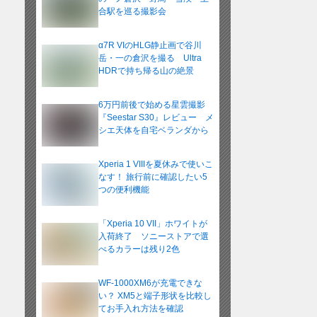
合駅を巡る撮影会
α7R VIのHLG静止画で谷川
岳・一の倉沢を撮る Ultra
HDRで持ち帰る山の絶景
6万円前後で始める星雲撮影
『Seestar S30』レビュー メ
シエ天体を自宅ベランダから
Xperia 1 VIIIを夏休みで使いこ
なす！ 旅行前に確認したい5
つの便利機能
「Xperia 10 VII」ホワイトが
入荷終了 ソニーストアで選
べるカラーは残り2色
WF-1000XM6が充電できな
い？ XM5と端子形状を比較し
てお手入れ方法を確認