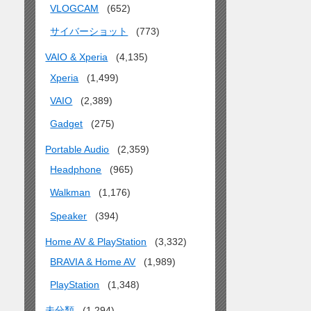
VLOGCAM
(652)
サイバーショット
(773)
VAIO & Xperia
(4,135)
Xperia
(1,499)
VAIO
(2,389)
Gadget
(275)
Portable Audio
(2,359)
Headphone
(965)
Walkman
(1,176)
Speaker
(394)
Home AV & PlayStation
(3,332)
BRAVIA & Home AV
(1,989)
PlayStation
(1,348)
未分類
(1,294)