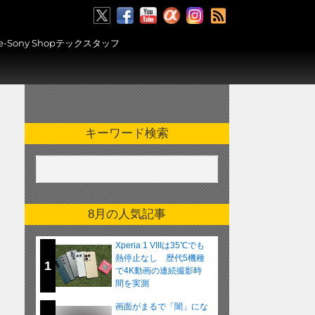
RSS
ony Shopテックスタッフ
キーワード検索
8月の人気記事
Xperia 1 VIIIは35℃でも
熱停止なし 歴代5機種
1
で4K動画の連続撮影時
間を実測
画面がまるで「闇」にな