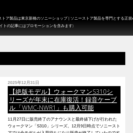
トア製品は東京新橋のソニーショップ | ソニーストア製品を専門とする正規e-S
サイトの記事にはプロモーションを含みます)
2025年12月31日
【絶版モデル】ウォークマンS310シ
リーズが年末に在庫復活！録音ケーブ
ル「WMC-NWR1」も購入可能
11月27日に販売終了のアナウンスと最終値下げが行われた
ウォークマン「S310」シリーズ。12月9日時点でソニースト
アでは全モデルが入荷待ちになり販売が終了していたのです