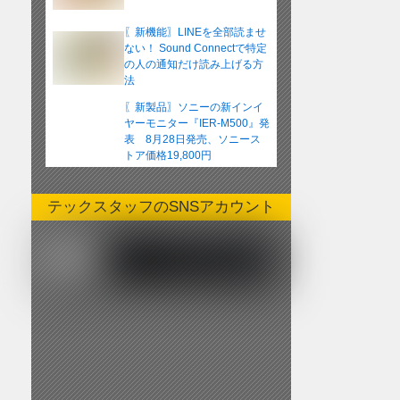
〖新機能〗LINEを全部読ませ
ない！ Sound Connectで特定
の人の通知だけ読み上げる方
法
〖新製品〗ソニーの新インイ
ヤーモニター『IER-M500』発
表 8月28日発売、ソニース
トア価格19,800円
テックスタッフのSNSアカウント