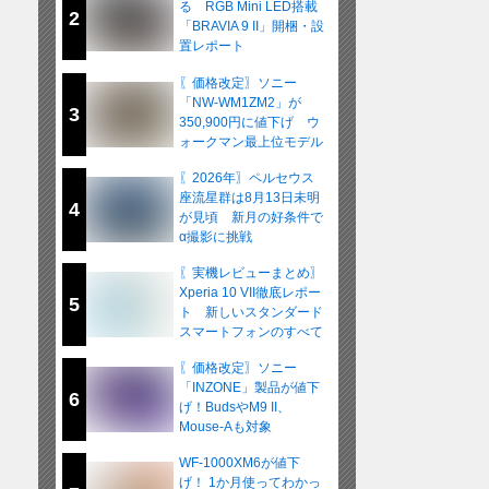
る RGB Mini LED搭載
2
「BRAVIA 9 II」開梱・設
置レポート
〖価格改定〗ソニー
「NW-WM1ZM2」が
3
350,900円に値下げ ウ
ォークマン最上位モデル
が在庫限りの販売へ
〖2026年〗ペルセウス
座流星群は8月13日未明
4
が見頃 新月の好条件で
α撮影に挑戦
〖実機レビューまとめ〗
Xperia 10 VII徹底レポー
5
ト 新しいスタンダード
スマートフォンのすべて
〖価格改定〗ソニー
「INZONE」製品が値下
6
げ！BudsやM9 II、
Mouse-Aも対象
WF-1000XM6が値下
げ！ 1か月使ってわかっ