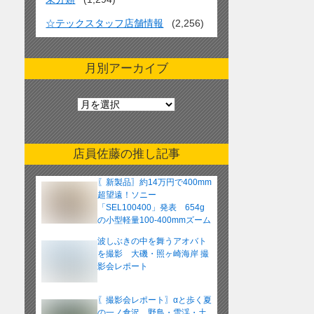
☆テックスタッフ店舗情報
(2,256)
月別アーカイブ
月
別
ア
ー
店員佐藤の推し記事
カ
イ
〖新製品〗約14万円で400mm
ブ
超望遠！ソニー
「SEL100400」発表 654g
の小型軽量100-400mmズーム
レンズ
波しぶきの中を舞うアオバト
を撮影 大磯・照ヶ崎海岸 撮
影会レポート
〖撮影会レポート〗αと歩く夏
の一ノ倉沢 野鳥・雪渓・土