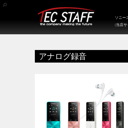
ソニース
(当店
アナログ録音