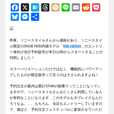
F
X
H
T
M
Li
E
R
P
a
at
hr
ixi
n
m
e
o
Bl
M
共
c
e
e
e
ail
d
ck
u
e
有
e
n
a
di
et
e
ss
b
a
d
t
sk
e
昨夜、ソニースタイルさんから連絡があり、ソニースタイ
o
s
ル限定の30GB HDD内蔵モデル「
NW-HD5/H
」のエントリ
y
n
ー者向け先行予約販売が本日11時からスタートすることが
o
g
判明しました！
k
er
カラーバリエーションだけではなく、機能的にパワーアッ
プしたものが限定販売って言うのはそそられますよね！
予約注文の案内は累計STARの順番でってことになってい
ますので、ソニースタイルさんをたくさん利用している人
が有利なことになります。このモデルも大ブレイクなんだ
ろうなぁ。。。もちろん、当店もエントリーしていますの
で、後ほど、予約注文フェスティバルに参加させていただ