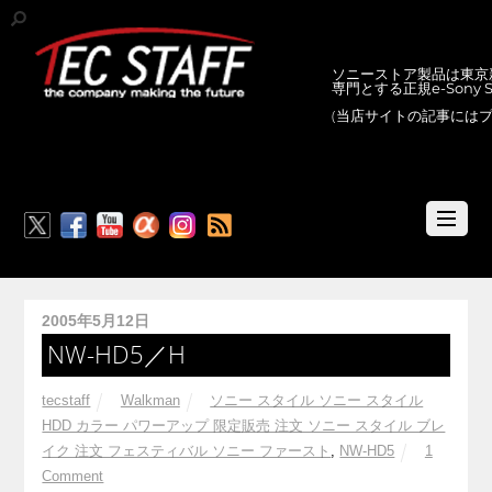
ソニーストア製品は東京新
専門とする正規e-Sony
(当店サイトの記事には
RSS
2005年5月12日
NW-HD5／H
tecstaff
Walkman
ソニー スタイル ソニー スタイル
HDD カラー パワーアップ 限定販売 注文 ソニー スタイル ブレ
イク 注文 フェスティバル ソニー ファースト
,
NW-HD5
1
Comment