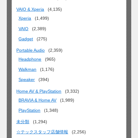
VAIO & Xperia
(4,135)
Xperia
(1,499)
VAIO
(2,389)
Gadget
(275)
Portable Audio
(2,359)
Headphone
(965)
Walkman
(1,176)
Speaker
(394)
Home AV & PlayStation
(3,332)
BRAVIA & Home AV
(1,989)
PlayStation
(1,348)
未分類
(1,294)
☆テックスタッフ店舗情報
(2,256)