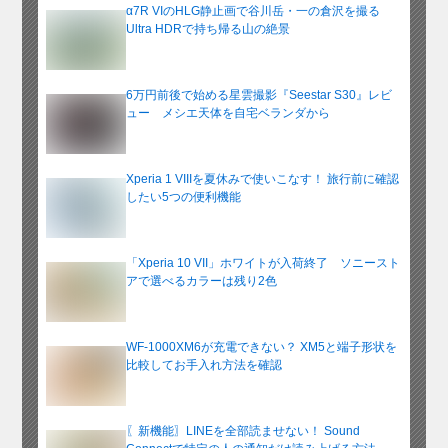
α7R VIのHLG静止画で谷川岳・一の倉沢を撮る
Ultra HDRで持ち帰る山の絶景
6万円前後で始める星雲撮影『Seestar S30』レビ
ュー メシエ天体を自宅ベランダから
Xperia 1 VIIIを夏休みで使いこなす！ 旅行前に確認
したい5つの便利機能
「Xperia 10 VII」ホワイトが入荷終了 ソニースト
アで選べるカラーは残り2色
WF-1000XM6が充電できない？ XM5と端子形状を
比較してお手入れ方法を確認
〖新機能〗LINEを全部読ませない！ Sound