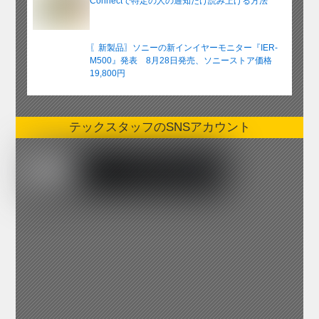
Connectで特定の人の通知だけ読み上げる方法
〖新製品〗ソニーの新インイヤーモニター『IER-
M500』発表 8月28日発売、ソニーストア価格
19,800円
テックスタッフのSNSアカウント