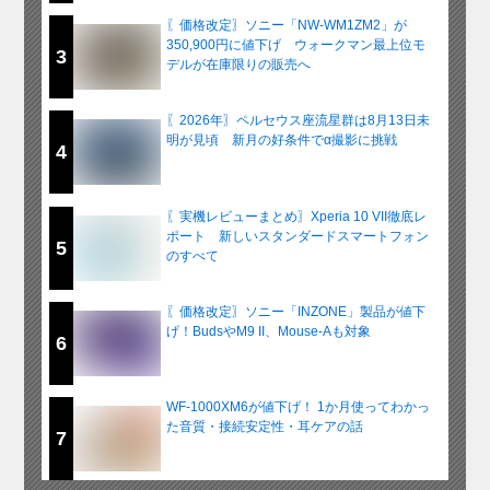
〖価格改定〗ソニー「NW-WM1ZM2」が
350,900円に値下げ ウォークマン最上位モ
3
デルが在庫限りの販売へ
〖2026年〗ペルセウス座流星群は8月13日未
明が見頃 新月の好条件でα撮影に挑戦
4
〖実機レビューまとめ〗Xperia 10 VII徹底レ
ポート 新しいスタンダードスマートフォン
5
のすべて
〖価格改定〗ソニー「INZONE」製品が値下
げ！BudsやM9 II、Mouse-Aも対象
6
WF-1000XM6が値下げ！ 1か月使ってわかっ
た音質・接続安定性・耳ケアの話
7