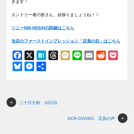
きます！
エントリー者の皆さん、頑張りましょうね！！
ソニーNW-HD5/Hの詳細はこちら
当店のファーストインプレッション「店員の目」はこちら
F
X
H
T
M
Li
E
R
P
a
at
hr
ixi
n
m
e
o
Bl
M
共
c
e
e
e
ail
d
ck
u
e
有
e
n
a
di
et
e
ss
b
a
d
t
sk
e
o
s
«
y
n
二十日大根 10日目
o
g
»
DCR-DVD403 店員の声
k
er