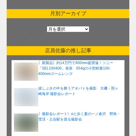
月別アーカイブ
月
別
ア
ー
店員佐藤の推し記事
カ
イ
〖新製品〗約14万円で400mm超望遠！ソニー
ブ
「SEL100400」発表 654gの小型軽量100-
400mmズームレンズ
波しぶきの中を舞うアオバトを撮影 大磯・照ヶ
崎海岸 撮影会レポート
〖撮影会レポート〗αと歩く夏の一ノ倉沢 野鳥・
雪渓・土合駅を巡る撮影会