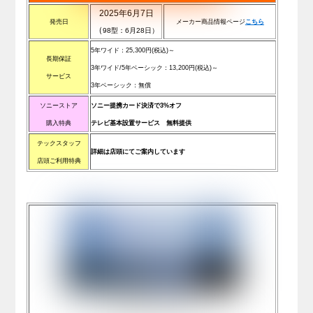
2025年6月7日
発売日
メーカー商品情報ページ
こちら
（
98型：6月28日）
5年ワイド：25,300
円(税込)
～
長期保証
3年ワイド/5年ベーシック：13,200
円(税込)
～
サービス
3年ベーシック：無償
ソニーストア
ソニー提携カード決済で3%オフ
購入特典
テレビ基本設置サービス 無料提供
テックスタッフ
詳細は店頭にてご案内しています
店頭ご利用特典