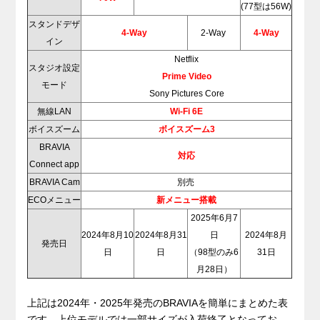
(77型は56W)
スタンドデザ
4-Way
2-Way
4-Way
イン
Netflix
スタジオ設定
Prime Video
モード
Sony Pictures Core
無線LAN
Wi-Fi 6E
ボイスズーム
ボイスズーム3
BRAVIA
対応
Connect app
BRAVIA Cam
別売
ECOメニュー
新メニュー搭載
2025年6月7
2024年8月10
2024年8月31
日
2024年8月
発売日
日
日
（98型のみ6
31日
月28日）
.
上記は2024年・2025年発売のBRAVIAを簡単にまとめた表
です。上位モデルでは一部サイズが入荷終了となってお