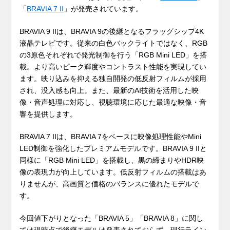
「
BRAVIA 7 II
」が発売されています。
BRAVIA 9 IIは、BRAVIA 9の後継となるフラッグシップ4K
液晶テレビです。従来の白色バックライトではなく、RGB
の3原色それぞれで発光制御を行う「RGB Mini LED」を搭
載。より高いピーク輝度やコントラスト性能を実現してい
ます。映り込みを抑える独自開発の低反射フィルムが採用
され、没入感も向上。また、最新のAI技術を活用した映
像・音声処理に対応し、視聴環境に応じた最適な映像・音
響を提供します。
BRAVIA 7 IIは、BRAVIA 7をベースに映像処理性能やMini
LED制御を強化したプレミアムモデルです。BRAVIA 9 IIと
同様に「RGB Mini LED」を搭載し、黒の締まりやHDR映
像の表現力が向上しています。低反射フィルムの搭載はあ
りませんが、高画質と価格のバランスに優れたモデルで
す。
今回値下がりとなった「BRAVIA 5」「BRAVIA 8」に関し
ては現時点で後継モデルは発表されておらず、現行ライン