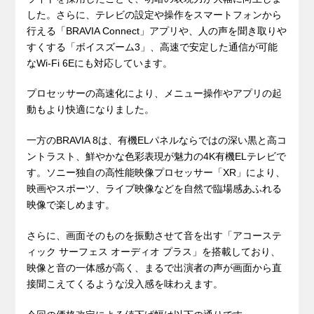
した。さらに、テレビの設定や操作をスマートフォンから
行える「BRAVIA Connect」アプリや、人の声を聞き取りや
すくする「ボイスズーム3」、高速で安定した通信が可能
なWi-Fi 6Eにも対応しています。
プロセッサーの高速化により、メニュー操作やアプリの起
動もより快適になりました。
一方のBRAVIA 8は、有機ELパネルならではの深い黒と高コ
ントラスト、鮮やかな色彩表現が魅力の4K有機ELテレビで
す。ソニー独自の高性能映像プロセッサー「XR」により、
映画やスポーツ、ライブ映像などを自然で臨場感あふれる
映像で楽しめます。
さらに、画面そのものを振動させて音を出す「アコーステ
ィック サーフェス オーディオ プラス」を搭載しており、
映像と音の一体感が高く、まるで出演者の声が画面から直
接聞こえてくるような没入感を味わえます。