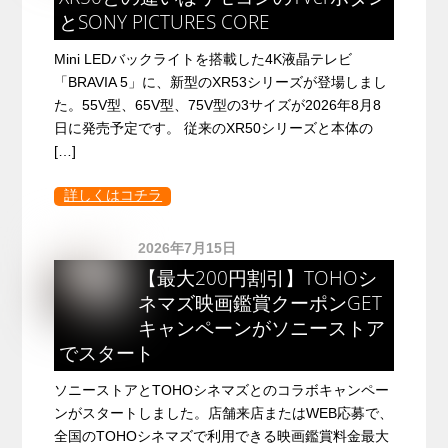
とSONY PICTURES CORE
Mini LEDバックライトを搭載した4K液晶テレビ
「BRAVIA 5」に、新型のXR53シリーズが登場しまし
た。55V型、65V型、75V型の3サイズが2026年8月8
日に発売予定です。 従来のXR50シリーズと本体の
[…]
詳しくはコチラ
2026年7月15日
【最大200円割引】TOHOシ
ネマズ映画鑑賞クーポンGET
キャンペーンがソニーストア
でスタート
ソニーストアとTOHOシネマズとのコラボキャンペー
ンがスタートしました。店舗来店またはWEB応募で、
全国のTOHOシネマズで利用できる映画鑑賞料金最大