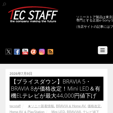
ソニーストア製品は東京新
専門とする正規e-Sony
(当店サイトの記事には
RSS
2026年7月9日
【プライスダウン】BRAVIA 5・
BRAVIA 8が価格改定！Mini LED＆有
機ELテレビが最大44,000円値下げ
tecstaff
★ソニー新着情報
,
BRAVIA & Home AV
,
価格改定
,
Home AV & PlayStation
Mini LED
,
BRAVIA8
,
テレビ値下