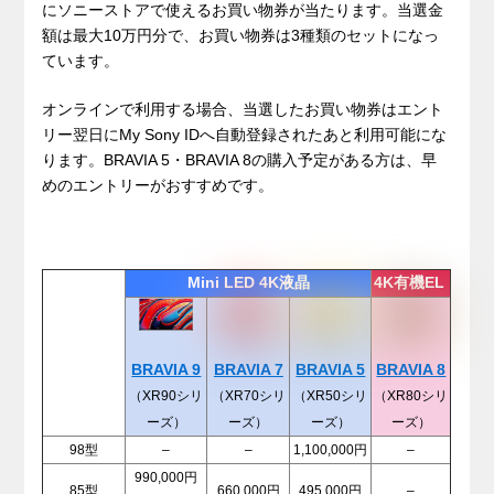
にソニーストアで使えるお買い物券が当たります。当選金
額は最大10万円分で、お買い物券は3種類のセットになっ
ています。
オンラインで利用する場合、当選したお買い物券はエント
リー翌日にMy Sony IDへ自動登録されたあと利用可能にな
ります。BRAVIA 5・BRAVIA 8の購入予定がある方は、早
めのエントリーがおすすめです。
Mini LED 4K液晶
4K有機EL
BRAVIA 9
BRAVIA 5
BRAVIA 8
BRAVIA 7
（XR90シリ
（XR50シリ
（XR80シリ
（XR70シリ
ーズ）
ーズ）
ーズ）
ーズ）
98型
–
–
1,100,000円
–
990,000円
85型
660,000円
495,000円
–