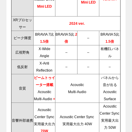
Mini LED
Mini LED
XRプロセッ
2024 ver.
サー
BRAVIA 7比
BRAVIA 5比
2
BRAVIA 5比
ピーク輝度
–
1.5倍
倍
1.5倍
X-Wide
有機ELパネ
広視野角
–
–
Angle
ル
X-Anti
低反射
–
–
–
Reflection
ビームトゥイ
パネルから
ーター搭載
Acoustic
音が出る
音質
Acoustic
Multi-Audio
Acoustic
Multi-Audio
+
Surface
Acoustic
Acoustic
Center Sync
Center Sync
Acoustic Center Sync
音響外部連携
実用最大出
実用最大出力
実用最大出力 40W
力 50W
70W