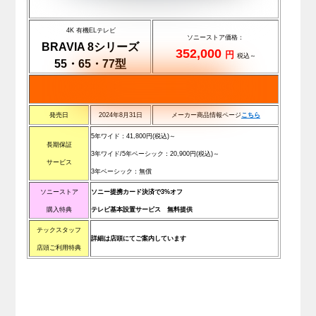
4K 有機ELテレビ
ソニーストア価格：
BRAVIA 8シリーズ
352,000
円
税込～
55・65・77型
発売日
2024年8月31日
メーカー商品情報ページ
こちら
5年ワイド：41
,800
円(税込)
～
長期保証
3年ワイド/5年ベーシック：20
,900
円(税込)
～
サービス
3年ベーシック：無償
ソニーストア
ソニー提携カード決済で3%オフ
購入特典
テレビ基本設置サービス 無料提供
テックスタッフ
詳細は店頭にてご案内しています
店頭ご利用特典