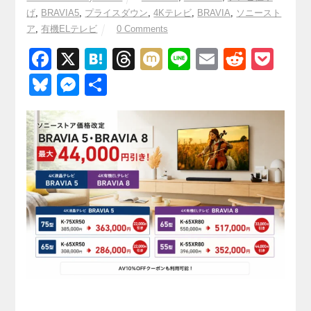
げ
,
BRAVIA5
,
プライスダウン
,
4Kテレビ
,
BRAVIA
,
ソニースト
ア
,
有機ELテレビ
0 Comments
F
X
H
T
M
Li
E
R
P
a
at
hr
ixi
n
m
e
o
Bl
M
共
c
e
e
e
ail
d
ck
u
e
有
e
n
a
di
et
e
ss
b
a
d
t
sk
e
o
s
y
n
o
g
k
er