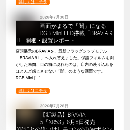
詳しくはコチラ
2026年7月30日
画面がまるで「闇」になる
RGB Mini LED搭載「BRAVIA 9
II」開梱・設置レポート
店頭展示のBRAVIAを、最新フラッグシップモデル
「BRAVIA 9 II」へ入れ替えました。保護フィルムを剥
がした瞬間、目の前に現れたのは、店内の映り込みを
ほとんど感じさせない「闇」のような画面です。
RGB Mini […]
詳しくはコチラ
2026年7月28日
【新製品】BRAVIA
5「XR53」8月8日発売
XR50との違いはリモコンのTVerボタン