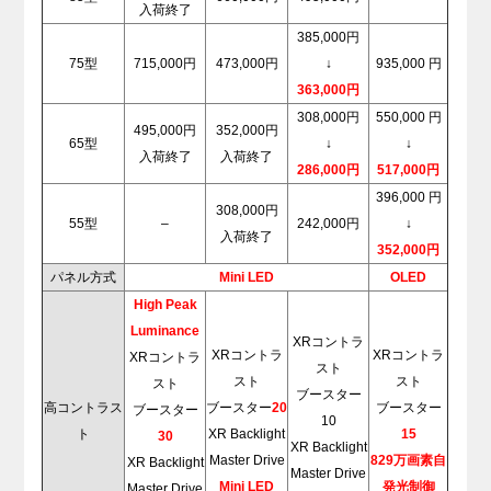
入荷終了
385,000円
75型
715,000円
473,000円
↓
935,000 円
363,000円
308,000円
550,000 円
495,000円
352,000円
65型
↓
↓
入荷終了
入荷終了
286,000円
517,000円
396,000 円
308,000円
55型
–
242,000円
↓
入荷終了
352,000円
パネル方式
Mini LED
OLED
High Peak
Luminance
XRコントラ
XRコントラ
XRコントラ
XRコントラ
スト
スト
スト
スト
ブースター
高コントラス
ブースター
2
0
ブースター
ブースター
10
ト
XR Backlight
15
3
0
XR Backlight
Master Drive
829万画素自
XR Backlight
Master Drive
Mini LED
発光制御
Master Drive