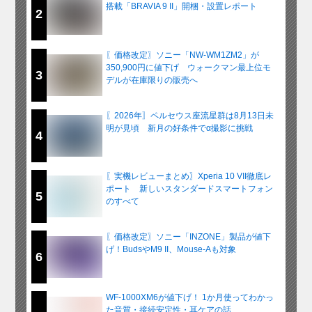
搭載「BRAVIA 9 II」開梱・設置レポート
2
〖価格改定〗ソニー「NW-WM1ZM2」が
350,900円に値下げ ウォークマン最上位モ
3
デルが在庫限りの販売へ
〖2026年〗ペルセウス座流星群は8月13日未
明が見頃 新月の好条件でα撮影に挑戦
4
〖実機レビューまとめ〗Xperia 10 VII徹底レ
ポート 新しいスタンダードスマートフォン
5
のすべて
〖価格改定〗ソニー「INZONE」製品が値下
げ！BudsやM9 II、Mouse-Aも対象
6
WF-1000XM6が値下げ！ 1か月使ってわかっ
た音質・接続安定性・耳ケアの話