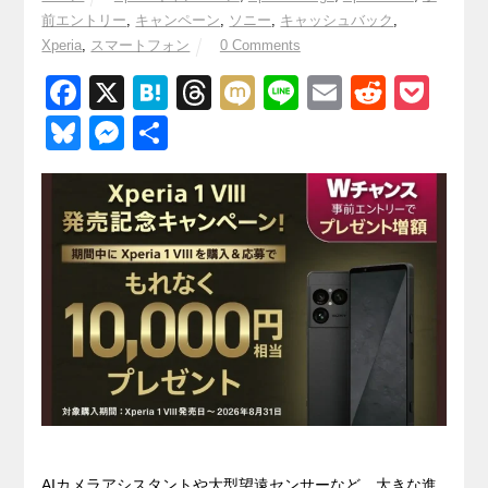
前エントリー
,
キャンペーン
,
ソニー
,
キャッシュバック
,
Xperia
,
スマートフォン
0 Comments
F
X
H
T
M
Li
E
R
P
a
at
hr
ixi
n
m
e
o
Bl
M
共
c
e
e
e
ail
d
ck
u
e
有
e
n
a
di
et
e
ss
b
a
d
t
sk
e
o
s
y
n
o
g
k
er
AIカメラアシスタントや大型望遠センサーなど、大きな進