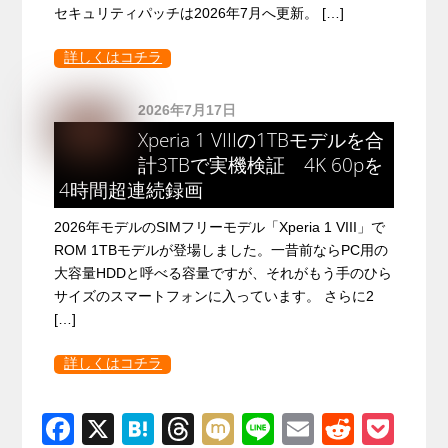
セキュリティパッチは2026年7月へ更新。 […]
詳しくはコチラ
2026年7月17日
Xperia 1 VIIIの1TBモデルを合
計3TBで実機検証 4K 60pを
4時間超連続録画
2026年モデルのSIMフリーモデル「Xperia 1 VIII」で
ROM 1TBモデルが登場しました。一昔前ならPC用の
大容量HDDと呼べる容量ですが、それがもう手のひら
サイズのスマートフォンに入っています。 さらに2
[…]
詳しくはコチラ
F
X
H
T
M
Li
E
R
P