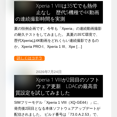
Xperia 1 VIIIは35℃でも熱停
止なし 歴代5機種で4K動画
の連続撮影時間を実測
夏の恒例企画です。今年も「Xperia」の連続動画撮影
の耐久テストをしてみました。 真夏の35℃環境で、
歴代Xperiaは4K動画をどれくらい連続撮影できるの
か。Xperia PRO-I、Xperia 1 III、Xpe […]
詳しくはコチラ
2026年7月24日
Xperia 1 VIIIが2回目のソフト
ウェア更新 LDACの最高音
質設定を試してみました
SIMフリーモデル「Xperia 1 VIII（XQ-GE44）」に、
発売後2回目となる本体ソフトウェアアップデートが
配信されました。 ビルド番号は「73.0.A.2.53」で、