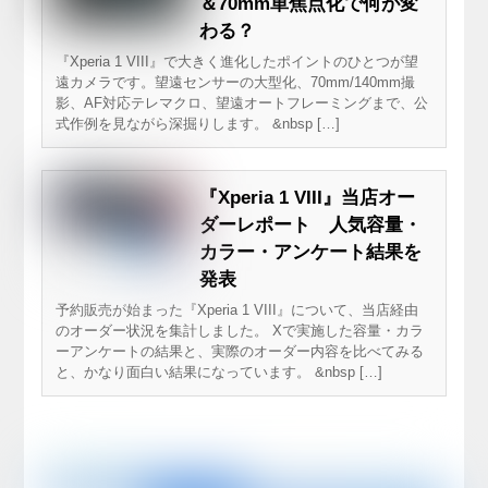
＆70mm単焦点化で何が変
わる？
『Xperia 1 VIII』で大きく進化したポイントのひとつが望
遠カメラです。望遠センサーの大型化、70mm/140mm撮
影、AF対応テレマクロ、望遠オートフレーミングまで、公
式作例を見ながら深掘りします。 &nbsp […]
『Xperia 1 VIII』当店オー
ダーレポート 人気容量・
カラー・アンケート結果を
発表
予約販売が始まった『Xperia 1 VIII』について、当店経由
のオーダー状況を集計しました。 Xで実施した容量・カラ
ーアンケートの結果と、実際のオーダー内容を比べてみる
と、かなり面白い結果になっています。 &nbsp […]