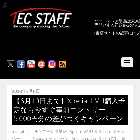
ソニーストア製品は東京新
専門とする正規e-Sony
(当店サイトの記事には
RSS
2026年6月8日
【6月10日まで】Xperia 1 VIII購入予
定なら今すぐ事前エントリー
5,000円分の差がつくキャンペーン
tecstaff
★ソニー新着情報
,
Xperia
,
VAIO & Xperia
,
キャン
ペーン
Xperiaキャンペーン
,
XperiaLounge
,
Xperia1VIII
,
事