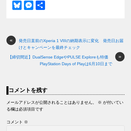
a
at
hr
ixi
n
m
e
o
Bl
M
共
c
e
e
e
ail
d
ck
u
e
有
e
n
a
di
et
e
ss
b
a
d
t
sk
e
o
s
«
y
n
発売日直前のXperia 1 VIIIの納期表示に変化 発売日お届
けとキャンペーンを最終チェック
o
g
»
【締切間近】DualSense EdgeやPULSE Exploreも特価
k
er
PlayStation Days of Playは6月10日まで
コメントを残す
メールアドレスが公開されることはありません。
※
が付いてい
る欄は必須項目です
コメント
※