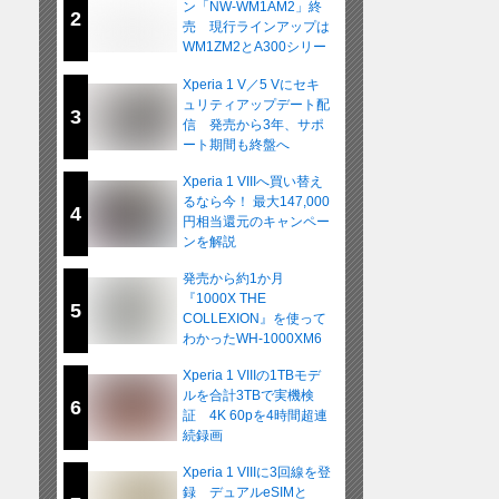
ン「NW-WM1AM2」終
2
売 現行ラインアップは
WM1ZM2とA300シリー
ズの2モデルに
Xperia 1 V／5 Vにセキ
ュリティアップデート配
3
信 発売から3年、サポ
ート期間も終盤へ
Xperia 1 VIIIへ買い替え
るなら今！ 最大147,000
4
円相当還元のキャンペー
ンを解説
発売から約1か月
『1000X THE
5
COLLEXION』を使って
わかったWH-1000XM6
との違い
Xperia 1 VIIIの1TBモデ
ルを合計3TBで実機検
6
証 4K 60pを4時間超連
続録画
Xperia 1 VIIIに3回線を登
録 デュアルeSIMと