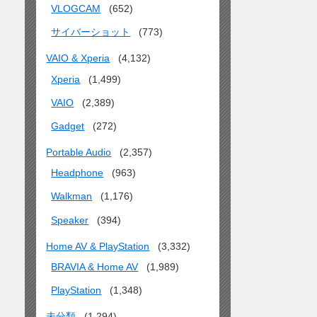
VLOGCAM
(652)
サイバーショット
(773)
VAIO & Xperia
(4,132)
Xperia
(1,499)
VAIO
(2,389)
Gadget
(272)
Portable Audio
(2,357)
Headphone
(963)
Walkman
(1,176)
Speaker
(394)
Home AV & PlayStation
(3,332)
BRAVIA & Home AV
(1,989)
PlayStation
(1,348)
未分類
(1,294)