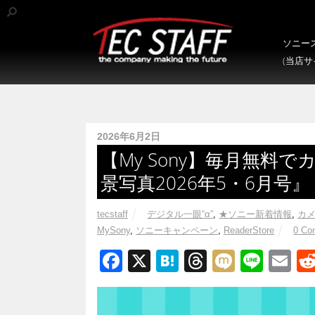
ソニース
(当店
2026年6月2日
【My Sony】毎月無料
景写真2026年5・6月号』
tecstaff
デジタル一眼“α”
,
★ソニー新着情報
,
カ
MySony
,
ソニーキャンペーン
,
ReaderStore
0 Co
F
X
H
T
M
Li
E
a
at
hr
ixi
n
m
c
e
e
e
ail