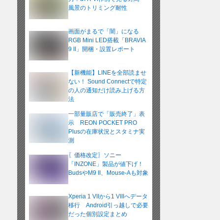
風景のトリミング耐性
画面がまるで「闇」になる
RGB Mini LED搭載「BRAVIA
9 II」開梱・設置レポート
【新機能】LINEを全部読ませ
ない！ Sound Connectで特定
の人の通知だけ読み上げる方
法
一部量販店で「販売終了」表
示 REON POCKET PRO
Plusの在庫状況とスタミナ実
測
〖価格改定〗ソニー
「INZONE」製品が値下げ！
BudsやM9 II、Mouse-Aも対象
Xperia 1 VIIから1 VIIIへデータ
移行 Android引っ越しで必要
だった個別設定まとめ