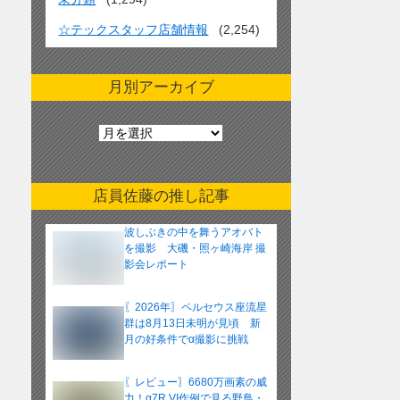
☆テックスタッフ店舗情報
(2,254)
月別アーカイブ
月
別
ア
ー
店員佐藤の推し記事
カ
イ
波しぶきの中を舞うアオバト
ブ
を撮影 大磯・照ヶ崎海岸 撮
影会レポート
〖2026年〗ペルセウス座流星
群は8月13日未明が見頃 新
月の好条件でα撮影に挑戦
〖レビュー〗6680万画素の威
力！α7R VI作例で見る野鳥・