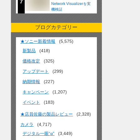
7
Network Visualizerを実
機検証
ブログカテゴリー
★ソニー新着情報
(5,575)
新製品
(418)
価格改定
(325)
アップデート
(299)
納期情報
(227)
キャンペーン
(1,207)
イベント
(183)
★店員佐藤の製品レビュー
(2,328)
カメラ
(4,717)
デジタル一眼“α”
(3,449)