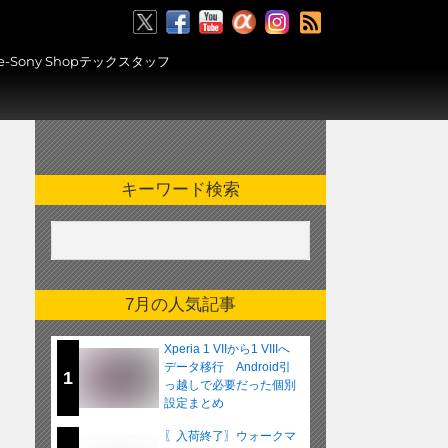
RSS
ony Shopテックスタッフ
キーワード検索
7月の人気記事
Xperia 1 VIIから1 VIIIへ
データ移行 Android引
1
っ越しで必要だった個別
設定まとめ
〖入荷終了〗ウォークマ