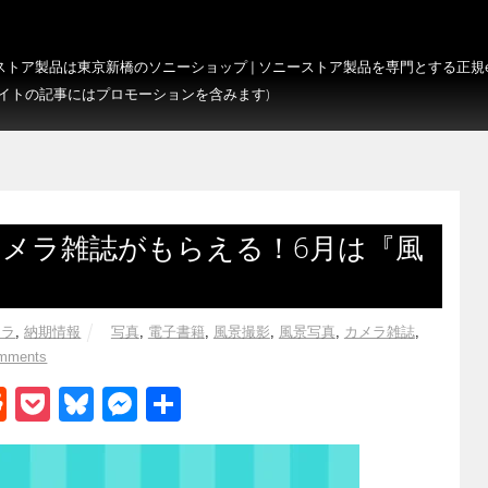
トア製品は東京新橋のソニーショップ | ソニーストア製品を専門とする正規e-S
サイトの記事にはプロモーションを含みます)
でカメラ雑誌がもらえる！6月は『風
メラ
,
納期情報
写真
,
電子書籍
,
風景撮影
,
風景写真
,
カメラ雑誌
,
mments
R
P
Bl
M
共
e
o
u
e
有
d
ck
e
ss