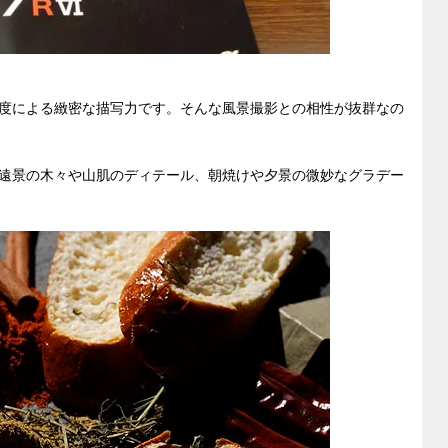
度による緻密な描写力です。そんな風景撮影との相性が抜群なの
遠景の木々や山肌のディテール、朝焼けや夕景の微妙なグラデー