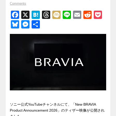
Comments
F
X
H
T
M
Li
E
R
P
a
at
hr
ixi
n
m
e
o
Bl
M
共
c
e
e
e
ail
d
ck
u
e
有
e
n
a
di
et
e
ss
b
a
d
t
sk
e
o
s
y
n
o
g
k
er
ソニー公式YouTubeチャンネルにて、「New BRAVIA
Product Announcement 2026」のティザー映像が公開され