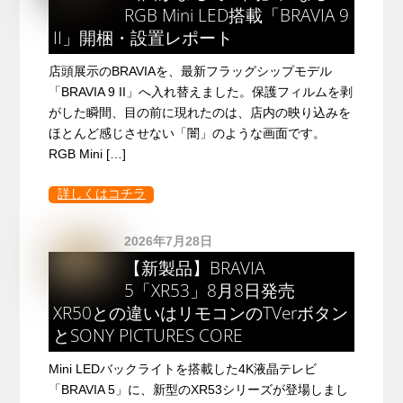
RGB Mini LED搭載「BRAVIA 9
II」開梱・設置レポート
店頭展示のBRAVIAを、最新フラッグシップモデル
「BRAVIA 9 II」へ入れ替えました。保護フィルムを剥
がした瞬間、目の前に現れたのは、店内の映り込みを
ほとんど感じさせない「闇」のような画面です。
RGB Mini […]
詳しくはコチラ
2026年7月28日
【新製品】BRAVIA
5「XR53」8月8日発売
XR50との違いはリモコンのTVerボタン
とSONY PICTURES CORE
Mini LEDバックライトを搭載した4K液晶テレビ
「BRAVIA 5」に、新型のXR53シリーズが登場しまし