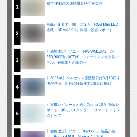
種で4K動画の連続撮影時間を実測
1
画面がまるで「闇」になる RGB Mini LED
搭載「BRAVIA 9 II」開梱・設置レポート
2
〖価格改定〗ソニー「NW-WM1ZM2」が
350,900円に値下げ ウォークマン最上位モ
3
デルが在庫限りの販売へ
〖2026年〗ペルセウス座流星群は8月13日未
明が見頃 新月の好条件でα撮影に挑戦
4
〖実機レビューまとめ〗Xperia 10 VII徹底レ
ポート 新しいスタンダードスマートフォン
5
のすべて
〖価格改定〗ソニー「INZONE」製品が値下
げ！BudsやM9 II、Mouse-Aも対象