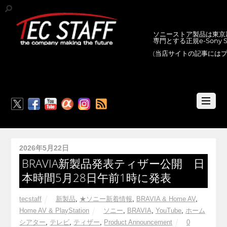
ソニーストア製品は東京新
専門とする正規e-Sony
(当店サイトの記事には
RSS
2026年5月22日
BRAVIA新製品発表ティザー公開 日
本時間5月28日午前1時に発表
tecstaff
新製品
,
★ソニー新着情報
,
BRAVIA & Home AV
,
Home AV & PlayStation
ソニー
,
BRAVIA
,
YouTube
,
ホーム
シアター
,
テレビ
,
ティザー
,
Product Announcement
0