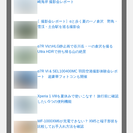
崎海岸 撮影会レポート
〖撮影会レポート〗αと歩く夏の一ノ倉沢 野鳥・
雪渓・土合駅を巡る撮影会
α7R VIのHLG静止画で谷川岳・一の倉沢を撮る
Ultra HDRで持ち帰る山の絶景
α7R VI & SEL100400MC 羽田空港撮影体験会レポ
ート 超豪華フォトコンも開催
Xperia 1 VIIIを夏休みで使いこなす！ 旅行前に確認
したい5つの便利機能
WF-1000XM6が充電できない？ XM5と端子形状を
比較してお手入れ方法を確認