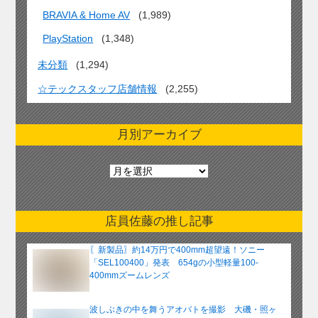
BRAVIA & Home AV
(1,989)
PlayStation
(1,348)
未分類
(1,294)
☆テックスタッフ店舗情報
(2,255)
月別アーカイブ
月
別
ア
ー
店員佐藤の推し記事
カ
イ
〖新製品〗約14万円で400mm超望遠！ソニー
ブ
「SEL100400」発表 654gの小型軽量100-
400mmズームレンズ
波しぶきの中を舞うアオバトを撮影 大磯・照ヶ