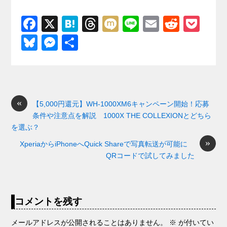
F
X
H
T
M
Li
E
R
P
a
at
hr
ixi
n
m
e
o
Bl
M
共
c
e
e
e
ail
d
ck
u
e
有
e
n
a
di
et
e
ss
b
a
d
t
sk
e
o
s
«
y
n
【5,000円還元】WH-1000XM6キャンペーン開始！応募
条件や注意点を解説 1000X THE COLLEXIONとどちら
o
g
を選ぶ？
k
er
»
XperiaからiPhoneへQuick Shareで写真転送が可能に
QRコードで試してみました
コメントを残す
メールアドレスが公開されることはありません。
※
が付いてい