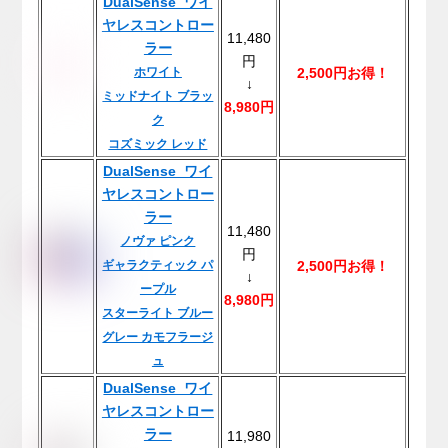
DualSense ワイ
ヤレスコントロー
11,480
ラー
円
ホワイト
2,500円お得！
↓
ミッドナイト ブラッ
8,980円
ク
コズミック レッド
DualSense ワイ
ヤレスコントロー
ラー
11,480
ノヴァ ピンク
円
ギャラクティック パ
2,500円お得！
↓
ープル
8,980円
スターライト ブルー
グレー カモフラージ
ュ
DualSense ワイ
ヤレスコントロー
ラー
11,980