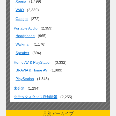
Xperia
(1,499)
VAIO
(2,389)
Gadget
(272)
Portable Audio
(2,359)
Headphone
(965)
Walkman
(1,176)
Speaker
(394)
Home AV & PlayStation
(3,332)
BRAVIA & Home AV
(1,989)
PlayStation
(1,348)
未分類
(1,294)
☆テックスタッフ店舗情報
(2,255)
月別アーカイブ