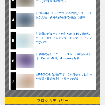
デルが在庫限りの販売へ
〖2026年〗ペルセウス座流星群は8月13日未
明が見頃 新月の好条件でα撮影に挑戦
4
〖実機レビューまとめ〗Xperia 10 VII徹底レ
ポート 新しいスタンダードスマートフォン
5
のすべて
〖価格改定〗ソニー「INZONE」製品が値下
げ！BudsやM9 II、Mouse-Aも対象
6
WF-1000XM6が値下げ！ 1か月使ってわかっ
た音質・接続安定性・耳ケアの話
7
ブログカテゴリー