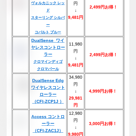
ヴォルカニック レッ
円
2,499円お得！
↓
ド
9,481円
スターリング シルバ
ー
コバルト ブルー
DualSense ワイ
11,980
ヤレスコントロー
円
ラー
2,499円お得！
↓
クロマインディゴ
9,481円
クロマパール
34,980
DualSense Edg
円
ワイヤレスコント
↓
4,999円お得！
ローラー
29,981
（CFI-ZCP1J ）
円
12,980
Access コントロ
円
ーラー
3,000円お得！
↓
（CFI-ZAC1J）
9,980円