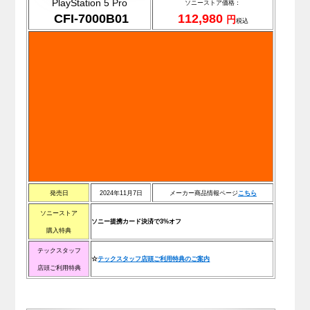
PlayStation 5 Pro
ソニ
ーストア価格：
CFI-7000B01
112,980
円
税込
発売日
2024年11月7日
メーカー商品情報ページ
こ
ち
ら
ソニーストア
ソニー提携カード決済で3%オフ
購入特典
テックスタッフ
☆
テックスタッフ店頭ご利用特典のご案内
店頭ご利用特典