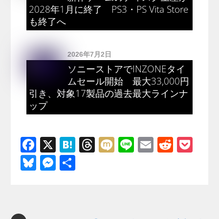
2028年1月に終了 PS3・PS Vita Store
も終了へ
2026年7月2日
ソニーストアでINZONEタイ
ムセール開始 最大33,000円
引き、対象17製品の過去最大ラインナ
ップ
F
X
H
T
M
Li
E
R
P
a
at
hr
ixi
n
m
e
o
Bl
M
共
c
e
e
e
ail
d
ck
u
e
有
e
n
a
di
et
e
ss
b
a
d
t
sk
e