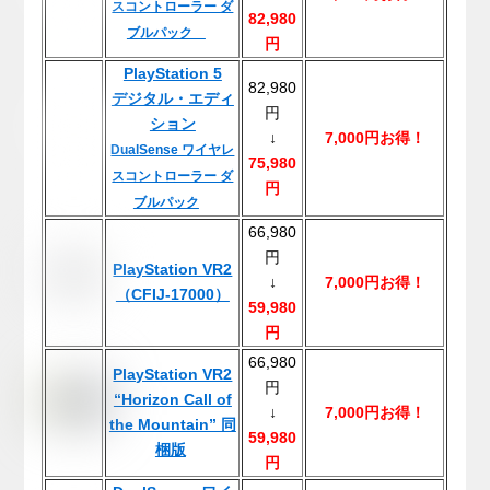
スコントローラー ダ
82,980
ブルパック
円
PlayStation 5
82,980
デジタル・エディ
円
ション
↓
7,000円お得！
DualSense ワイヤレ
75,980
スコントローラー ダ
円
ブルパック
66,980
円
PlayStation VR2
↓
7,000円お得！
（CFIJ-17000）
59,980
円
66,980
PlayStation VR2
円
“Horizon Call of
↓
7,000円お得！
the Mountain” 同
59,980
梱版
円