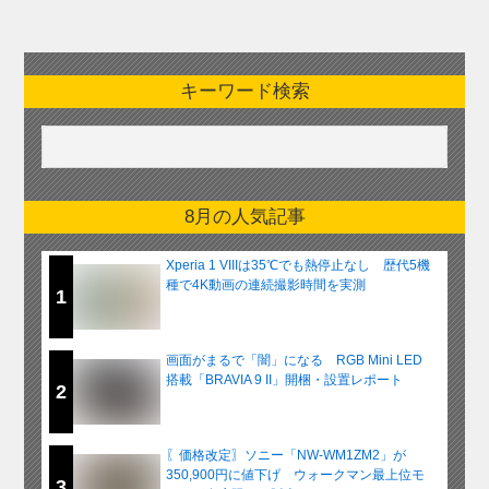
キーワード検索
8月の人気記事
Xperia 1 VIIIは35℃でも熱停止なし 歴代5機
種で4K動画の連続撮影時間を実測
1
画面がまるで「闇」になる RGB Mini LED
搭載「BRAVIA 9 II」開梱・設置レポート
2
〖価格改定〗ソニー「NW-WM1ZM2」が
350,900円に値下げ ウォークマン最上位モ
3