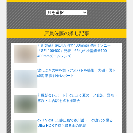
月
別
ア
ー
店員佐藤の推し記事
カ
イ
〖新製品〗約14万円で400mm超望遠！ソニー
ブ
「SEL100400」発表 654gの小型軽量100-
400mmズームレンズ
波しぶきの中を舞うアオバトを撮影 大磯・照ヶ
崎海岸 撮影会レポート
〖撮影会レポート〗αと歩く夏の一ノ倉沢 野鳥・
雪渓・土合駅を巡る撮影会
α7R VIのHLG静止画で谷川岳・一の倉沢を撮る
Ultra HDRで持ち帰る山の絶景