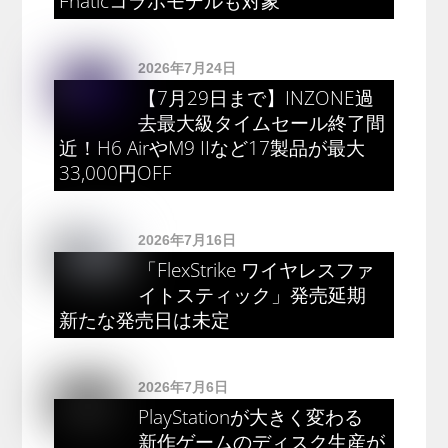
Fnaticコラボモデルも対象
2026年7月24日
【7月29日まで】INZONE過
去最大級タイムセール終了間
近！H6 AirやM9 IIなど17製品が最大
33,000円OFF
2026年7月16日
「FlexStrike ワイヤレスファ
イトスティック」発売延期
新たな発売日は未定
2026年7月6日
PlayStationが大きく変わる
新作ゲームのディスク生産が