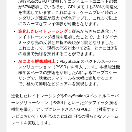
現行PS5のGPUと比較してコンピュートユニットの数
が67%増加しているほか、GPUメモリも28%の高速化
を実現しています。これにより、ゲームプレイ時のレ
ンダリング速度が最大で45%アップし、これまで以上
にスムーズなプレイ体験が可能となります。
進化したレイトレーシング
：
従来からさらに進化した
レイトレーシング機能を追加したことで、よりダイナ
ミックな光の反射と屈折の表現が可能となりました。
これによって、現行のPS5と比べて2倍、ときには3倍
の速度で光線を投射することができます。
AIによる解像感向上
：
PlayStationスペクトルスーパー
レゾリューション（PSSR）を導入します。本機能は機
械学習ベースの技術を活用したAIによるアップスケー
リングで、映像のディテールを大幅に追加すること
で、極めて鮮明なビジュアルを実現します。
進化したレイトレーシングやPlayStationスペクトルスーパ
ーレゾリューション（PSSR）といったグラフィック強化
機能を備え、アップグレードされたGPUは、（対応するテ
レビにおいて）60FPSまたは120 FPSの滑らかなフレーム
レートを実現します。