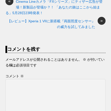
o
s
«
y
n
Cinema Lineカメラ「FXシリーズ」にティザー広告が登
場！新製品が登場か？！ 「あなたの旅はここから始ま
o
g
る」5月28日23時発表！
k
er
»
【レビュー】Xperia 1 VIIに新搭載『両面照度センサー』
の威力を試してみました
コメントを残す
メールアドレスが公開されることはありません。
※
が付いてい
る欄は必須項目です
コメント
※