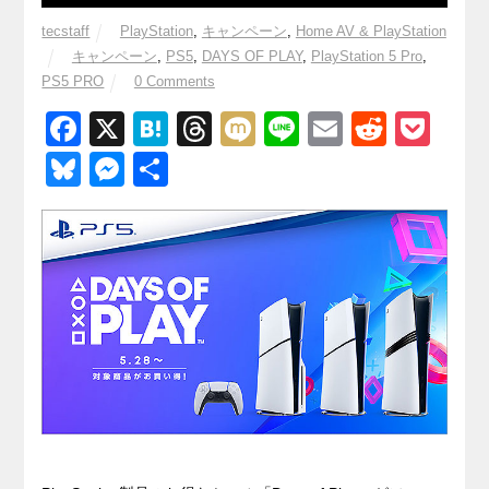
tecstaff
PlayStation
,
キャンペーン
,
Home AV & PlayStation
キャンペーン
,
PS5
,
DAYS OF PLAY
,
PlayStation 5 Pro
,
PS5 PRO
0 Comments
F
X
H
T
M
Li
E
R
P
a
at
hr
ixi
n
m
e
o
Bl
M
共
c
e
e
e
ail
d
ck
u
e
有
e
n
a
di
et
e
ss
b
a
d
t
sk
e
o
s
y
n
o
g
k
er