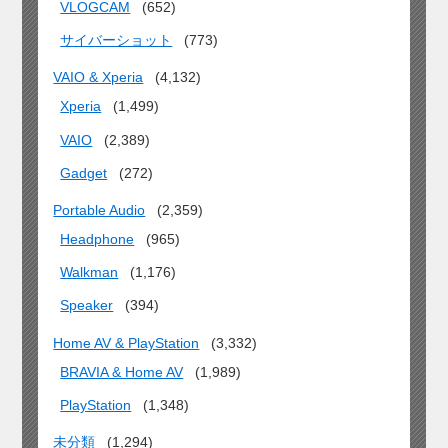
VLOGCAM
(652)
サイバーショット
(773)
VAIO & Xperia
(4,132)
Xperia
(1,499)
VAIO
(2,389)
Gadget
(272)
Portable Audio
(2,359)
Headphone
(965)
Walkman
(1,176)
Speaker
(394)
Home AV & PlayStation
(3,332)
BRAVIA & Home AV
(1,989)
PlayStation
(1,348)
未分類
(1,294)