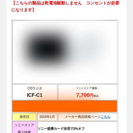
【こちらの製品は乾電池駆動しません コンセントが必要
になります】
CDラジオ
ソニーストア価格：
7,700
ICF-C1
円
税込
発売日
2015年1月
メーカー商品情報ページ
こちら
ソニーストア
ソニー提携カード決済で3%オフ
購入特典