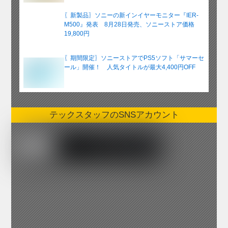
〖新製品〗ソニーの新インイヤーモニター『IER-
M500』発表 8月28日発売、ソニーストア価格
19,800円
〖期間限定〗ソニーストアでPS5ソフト「サマーセ
ール」開催！ 人気タイトルが最大4,400円OFF
テックスタッフのSNSアカウント