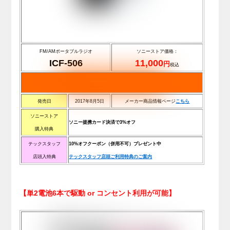
FM/AMポータブルラジオ
ソニーストア価格：
ICF-506
11,000
円
税込
発売日
2017年8月5日
メーカー商品情報ページ
こちら
ソニーストア
ソニー提携カード決済で3%オフ
購入特典
テックスタッフ
10%オフクーポン（併用不可）プレゼント中
店頭入特典
テックスタッフ店頭ご利用特典のご案内
【単2電池6本で駆動 or コンセント利用が可能】