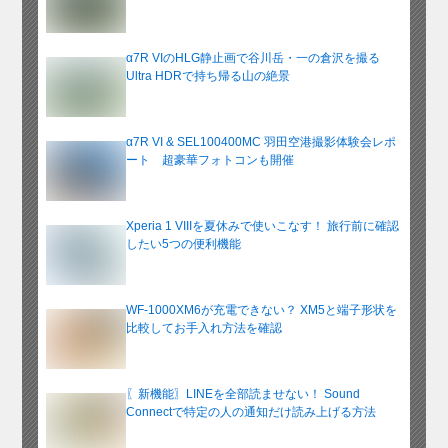
α7R VIのHLG静止画で谷川岳・一の倉沢を撮る
Ultra HDRで持ち帰る山の絶景
α7R VI & SEL100400MC 羽田空港撮影体験会レポ
ート 超豪華フォトコンも開催
Xperia 1 VIIIを夏休みで使いこなす！ 旅行前に確認
したい5つの便利機能
WF-1000XM6が充電できない？ XM5と端子形状を
比較してお手入れ方法を確認
〖新機能〗LINEを全部読ませない！ Sound
Connectで特定の人の通知だけ読み上げる方法