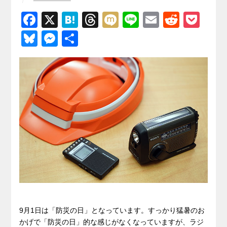
F
X
H
T
M
Li
E
R
P
a
at
hr
ixi
n
m
e
o
Bl
M
共
c
e
e
e
ail
d
ck
u
e
有
e
n
a
di
et
e
ss
b
a
d
t
sk
e
o
s
y
n
o
g
k
er
9月1日は「防災の日」となっています。すっかり猛暑のお
かげで「防災の日」的な感じがなくなっていますが、ラジ