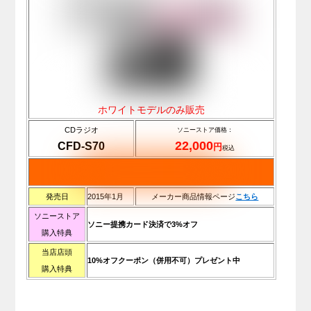
ホワイトモデルのみ販売
CDラジオ
ソニーストア価格：
22,000
CFD-S70
円
税込
発売日
2015年1月
メーカー商品情報ページ
こちら
ソニーストア
ソニー提携カード決済で3%オフ
購入特典
当店店頭
10%オフクーポン（併用不可）プレゼント中
購入特典