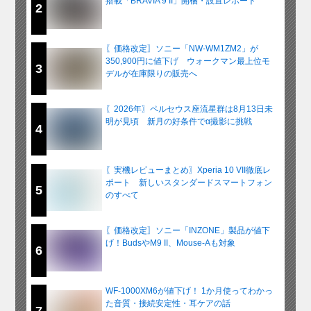
搭載「BRAVIA 9 II」開梱・設置レポート
2
〖価格改定〗ソニー「NW-WM1ZM2」が
350,900円に値下げ ウォークマン最上位モ
3
デルが在庫限りの販売へ
〖2026年〗ペルセウス座流星群は8月13日未
明が見頃 新月の好条件でα撮影に挑戦
4
〖実機レビューまとめ〗Xperia 10 VII徹底レ
ポート 新しいスタンダードスマートフォン
5
のすべて
〖価格改定〗ソニー「INZONE」製品が値下
げ！BudsやM9 II、Mouse-Aも対象
6
WF-1000XM6が値下げ！ 1か月使ってわかっ
た音質・接続安定性・耳ケアの話
7