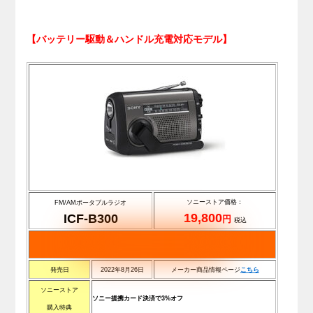
【バッテリー駆動＆ハンドル充電対応モデル】
ソニーストア価格：
FM/AMポータブルラジオ
19,800
ICF-B300
円
税込
発売日
2022年8月26日
メーカー商品情報ページ
こちら
ソニーストア
ソニー提携カード決済で3%オフ
購入特典