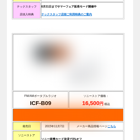
テックスタッフ
8月31日までサマーフェア延長モード開催中
店頭入特典
テックスタッフ店頭ご利用特典のご案内
FM/AMポータブルラジオ
ソニーストア価格：
ICF-B09
16,500
円
税込
発売日
2015年11月7日
メーカー商品情報ページ
こちら
ソニーストア
ソニー提携カード決済で3%オフ