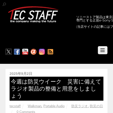
ソニーストア製品は東京新
専門とする正規e-Sony
(当店サイトの記事には
RSS
2025年9月2日
今週は防災ウイーク 災害に備えて
ラジオ製品の整備と用意をしまし
ょう
tecstaff
Walkman
,
Portable Audio
防災ラジオ
,
防災の日
0 Comments