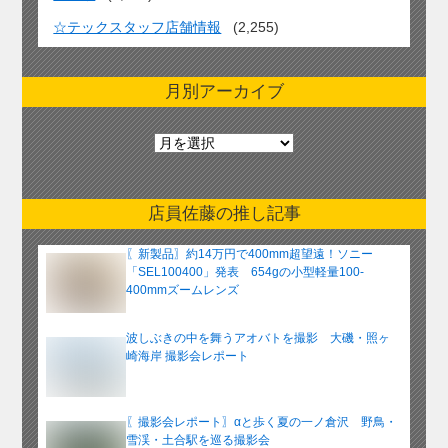
☆テックスタッフ店舗情報
(2,255)
月別アーカイブ
月
別
ア
ー
店員佐藤の推し記事
カ
イ
〖新製品〗約14万円で400mm超望遠！ソニー
ブ
「SEL100400」発表 654gの小型軽量100-
400mmズームレンズ
波しぶきの中を舞うアオバトを撮影 大磯・照ヶ
崎海岸 撮影会レポート
〖撮影会レポート〗αと歩く夏の一ノ倉沢 野鳥・
雪渓・土合駅を巡る撮影会