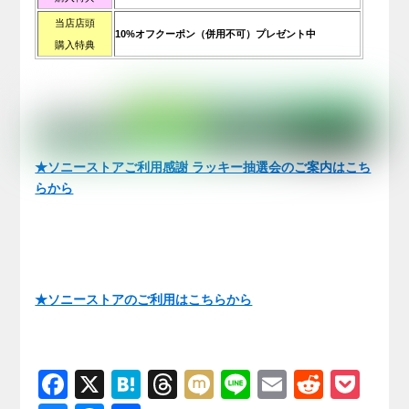
当店店頭
10%オフクーポン（併用不可）プレゼント中
購入特典
★ソニーストアご利用感謝 ラッキー抽選会のご案内はこち
らから
★ソニーストアのご利用はこちらから
F
X
H
T
M
Li
E
R
P