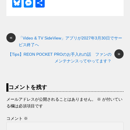
a
at
hr
ixi
n
m
e
o
Bl
M
共
c
e
e
e
ail
d
ck
u
e
有
e
n
a
di
et
e
ss
b
a
d
t
sk
e
o
s
«
y
n
「Video & TV SideView」アプリが2027年3月30日でサー
ビス終了へ
o
g
»
【Tips】REON POCKET PROのお手入れの話 ファンの
k
er
メンテナンスってやってます？
コメントを残す
メールアドレスが公開されることはありません。
※
が付いてい
る欄は必須項目です
コメント
※