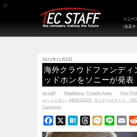
ソニース
(当店
2021年11月2日
海外クラウドファンディ
ッドホンをソニーが発表
tecstaff
Headphone
,
Portable Audio
First Flig
ルヘッドホン
,
INDIEGOGO
,
ランナーズサイト「JOG
Comments
F
X
H
T
M
Li
E
a
at
hr
ixi
n
m