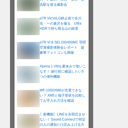
合駅を巡る撮影会
α7R VIのHLG静止画で谷川
岳・一の倉沢を撮る Ultra
HDRで持ち帰る山の絶景
α7R VI & SEL100400MC 羽田
空港撮影体験会レポート 超
豪華フォトコンも開催
Xperia 1 VIIIを夏休みで使いこ
なす！ 旅行前に確認したい5
つの便利機能
WF-1000XM6が充電できな
い？ XM5と端子形状を比較し
てお手入れ方法を確認
〖新機能〗LINEを全部読ませ
ない！ Sound Connectで特定
の人の通知だけ読み上げる方