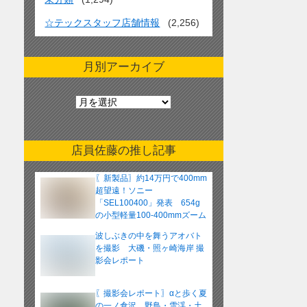
☆テックスタッフ店舗情報
(2,256)
月別アーカイブ
月
別
ア
ー
店員佐藤の推し記事
カ
イ
〖新製品〗約14万円で400mm
ブ
超望遠！ソニー
「SEL100400」発表 654g
の小型軽量100-400mmズーム
レンズ
波しぶきの中を舞うアオバト
を撮影 大磯・照ヶ崎海岸 撮
影会レポート
〖撮影会レポート〗αと歩く夏
の一ノ倉沢 野鳥・雪渓・土