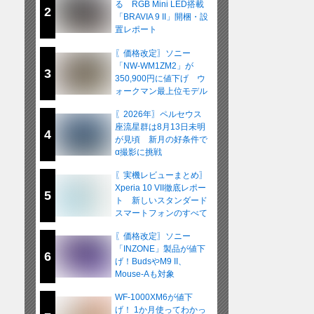
る RGB Mini LED搭載
2
「BRAVIA 9 II」開梱・設
置レポート
〖価格改定〗ソニー
「NW-WM1ZM2」が
3
350,900円に値下げ ウ
ォークマン最上位モデル
が在庫限りの販売へ
〖2026年〗ペルセウス
座流星群は8月13日未明
4
が見頃 新月の好条件で
α撮影に挑戦
〖実機レビューまとめ〗
Xperia 10 VII徹底レポー
5
ト 新しいスタンダード
スマートフォンのすべて
〖価格改定〗ソニー
「INZONE」製品が値下
6
げ！BudsやM9 II、
Mouse-Aも対象
WF-1000XM6が値下
げ！ 1か月使ってわかっ