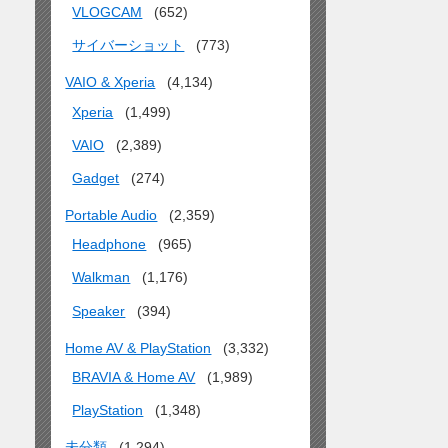
VLOGCAM
(652)
サイバーショット
(773)
VAIO & Xperia
(4,134)
Xperia
(1,499)
VAIO
(2,389)
Gadget
(274)
Portable Audio
(2,359)
Headphone
(965)
Walkman
(1,176)
Speaker
(394)
Home AV & PlayStation
(3,332)
BRAVIA & Home AV
(1,989)
PlayStation
(1,348)
未分類
(1,294)