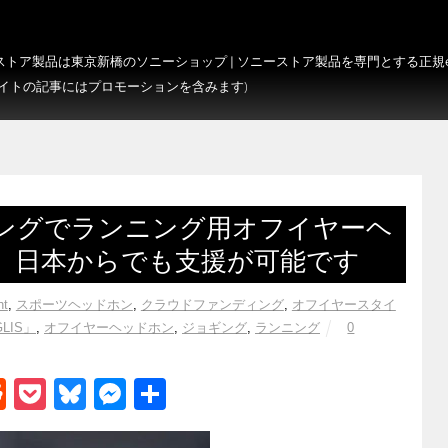
トア製品は東京新橋のソニーショップ | ソニーストア製品を専門とする正規e-S
サイトの記事にはプロモーションを含みます)
ングでランニング用オフイヤーヘ
 日本からでも支援が可能です
ht
,
スポーツヘッドホン
,
クラウドファンディング
,
オフイヤースタイ
LIS」
,
オフイヤーヘッドホン
,
ジョギング
,
ランニング
0
R
P
Bl
M
共
e
o
u
e
有