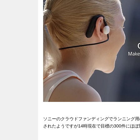
c
e
e
e
ail
e
n
a
b
a
d
o
s
o
k
ソニーのクラウドファンディングでランニング用
されたようですが14時現在で目標の300件にほぼ