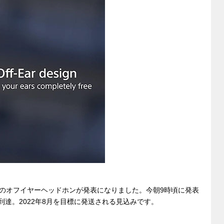
d
ck
e
ss
di
et
sk
e
t
y
n
g
er
のオフイヤーヘッドホンが発表になりました。今朝9時頃に発表
到達。2022年8月を目標に発送される見込みです。