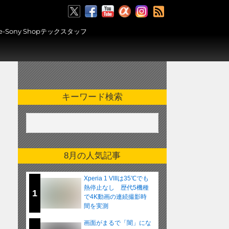
RSS
ony Shopテックスタッフ
キーワード検索
8月の人気記事
Xperia 1 VIIIは35℃でも
熱停止なし 歴代5機種
1
で4K動画の連続撮影時
間を実測
画面がまるで「闇」にな