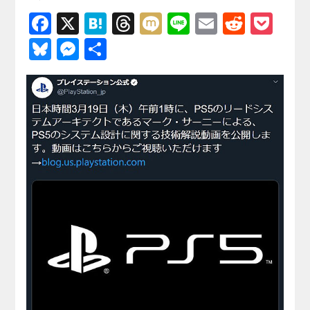
F
X
H
T
M
Li
E
R
P
a
at
hr
ixi
n
m
e
o
Bl
M
共
c
e
e
e
ail
d
ck
u
e
有
e
n
a
di
et
e
ss
b
a
d
t
sk
e
o
s
y
n
o
g
k
er