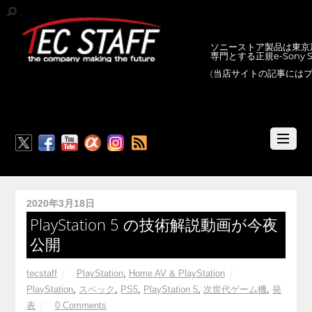
ソニーストア製品は東京新
専門とする正規e-Sony
(当店サイトの記事には
RSS
2020年3月18日
PlayStation 5 の技術解説動画が今夜
公開
tecstaff
PlayStation
,
Home AV & PlayStation
PlayStation
,
スペック
,
PS5
,
PlayStation 5
,
次世代ゲーム機
,
発
表
0 Comments