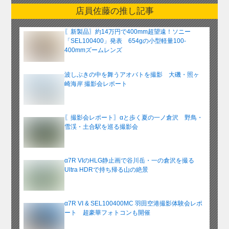
ー
店員佐藤の推し記事
カ
イ
〖新製品〗約14万円で400mm超望遠！ソニー
ブ
「SEL100400」発表 654gの小型軽量100-
400mmズームレンズ
波しぶきの中を舞うアオバトを撮影 大磯・照ヶ
崎海岸 撮影会レポート
〖撮影会レポート〗αと歩く夏の一ノ倉沢 野鳥・
雪渓・土合駅を巡る撮影会
α7R VIのHLG静止画で谷川岳・一の倉沢を撮る
Ultra HDRで持ち帰る山の絶景
α7R VI & SEL100400MC 羽田空港撮影体験会レポ
ート 超豪華フォトコンも開催