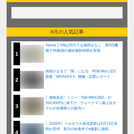
8月の人気記事
Xperia 1 VIIIは35℃でも熱停止なし 歴代5機
種で4K動画の連続撮影時間を実測
1
画面がまるで「闇」になる RGB Mini LED
搭載「BRAVIA 9 II」開梱・設置レポート
2
〖価格改定〗ソニー「NW-WM1ZM2」が
350,900円に値下げ ウォークマン最上位モ
3
デルが在庫限りの販売へ
〖2026年〗ペルセウス座流星群は8月13日未
明が見頃 新月の好条件でα撮影に挑戦
4