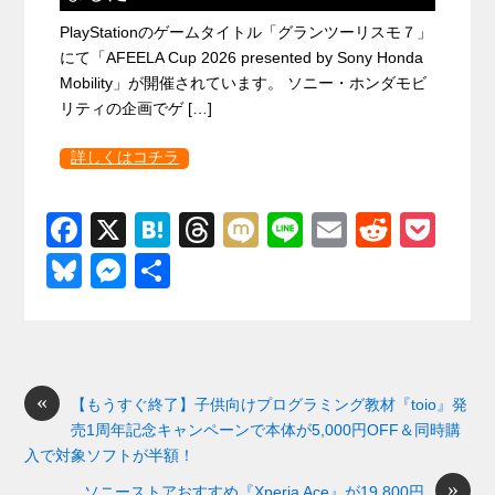
PlayStationのゲームタイトル「グランツーリスモ７」
にて「AFEELA Cup 2026 presented by Sony Honda
Mobility」が開催されています。 ソニー・ホンダモビ
リティの企画でゲ […]
詳しくはコチラ
F
X
H
T
M
Li
E
R
P
a
at
hr
ixi
n
m
e
o
Bl
M
共
c
e
e
e
ail
d
ck
u
e
有
e
n
a
di
et
e
ss
b
a
d
t
sk
e
o
s
«
y
n
【もうすぐ終了】子供向けプログラミング教材『toio』発
売1周年記念キャンペーンで本体が5,000円OFF＆同時購
o
g
入で対象ソフトが半額！
k
er
»
ソニーストアおすすめ『Xperia Ace』が19,800円