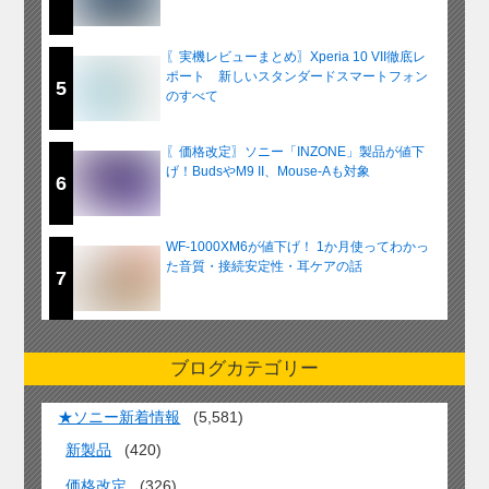
〖実機レビューまとめ〗Xperia 10 VII徹底レ
ポート 新しいスタンダードスマートフォン
5
のすべて
〖価格改定〗ソニー「INZONE」製品が値下
げ！BudsやM9 II、Mouse-Aも対象
6
WF-1000XM6が値下げ！ 1か月使ってわかっ
た音質・接続安定性・耳ケアの話
7
ブログカテゴリー
★ソニー新着情報
(5,581)
新製品
(420)
価格改定
(326)