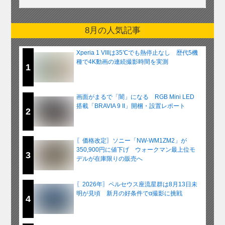
8月の人気記事
Xperia 1 VIIIは35℃でも熱停止なし 歴代5機
種で4K動画の連続撮影時間を実測
1
画面がまるで「闇」になる RGB Mini LED
搭載「BRAVIA 9 II」開梱・設置レポート
2
〖価格改定〗ソニー「NW-WM1ZM2」が
350,900円に値下げ ウォークマン最上位モ
3
デルが在庫限りの販売へ
〖2026年〗ペルセウス座流星群は8月13日未
明が見頃 新月の好条件でα撮影に挑戦
4