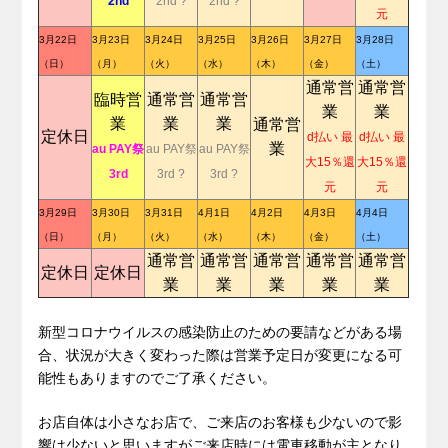
2nd
2nd ?
2nd ?
元
3月22日
3月23日
3月24日
3月25日
3月26日
3月27日
3月28日
（日）
（月）
（火）
（水）
（木）
（金）
（土）
通常営
通常営
臨時営
通常営
通常営
業
業
業
業
業
通常営
定休日
d払い 最
d払い 最
業
au PAY祭
au PAY祭
au PAY祭
大15％還
大15％還
3rd
3rd ?
3rd ?
元
元
3月29日
3月30日
3月31日
4月1日
4月2日
4月3日
4月4日
（日）
（月）
（火）
（水）
（木）
（金）
（土）
通常営
通常営
通常営
通常営
通常営
定休日
定休日
業
業
業
業
業
.
新型コロナウイルスの感染防止のための要請などがある場
合、状況が大きく変わった際は営業予定日が変更になる可
能性もありますのでご了承ください。
お店自体は小さなお店で、ご来店のお客様も少ないので影
響は少ないと思いますがご来店時には電車移動が主となり