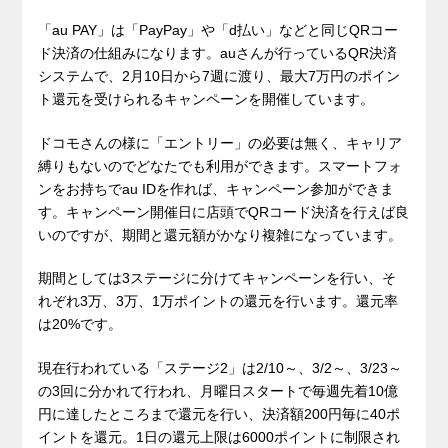
「au PAY」は「PayPay」や「d払い」などと同じQRコー
ド決済の仕組みになります。auさんが行っているQR決済
システムで、2月10日から7週に渡り、最大7万円のポイン
ト還元を受けられるキャンペーンを開催しています。
ドコモさんの様に「エントリー」の必要は無く、キャリア
縛りもないのでどなたでも利用ができます。スマートフォ
ンをお持ちでau IDを作れば、キャンペーン参加ができま
す。キャンペーン開催日に店頭でQRコード決済を行えば良
いのですが、期間と還元額がかなり複雑になっています。
期間としては3ステージに分けてキャンペーンを行い、そ
れぞれ3万、3万、1万ポイントの還元を行います。還元率
は20%です。
現在行われている「ステージ2」は2/10～、3/2～、3/23～
の3回に分かれて行われ、月曜日スタートで毎週先着10億
円に達したところまで還元を行い、決済額200円毎に40ポ
イントを還元。1日の還元上限は6000ポイントに制限され