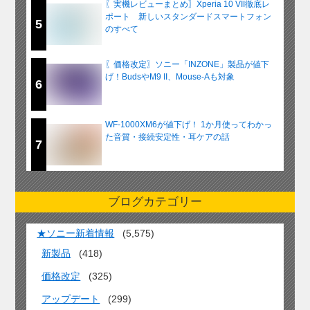
〖実機レビューまとめ〗Xperia 10 VII徹底レ
ポート 新しいスタンダードスマートフォン
5
のすべて
〖価格改定〗ソニー「INZONE」製品が値下
げ！BudsやM9 II、Mouse-Aも対象
6
WF-1000XM6が値下げ！ 1か月使ってわかっ
た音質・接続安定性・耳ケアの話
7
ブログカテゴリー
★ソニー新着情報
(5,575)
新製品
(418)
価格改定
(325)
アップデート
(299)