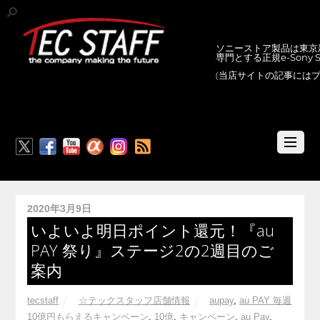
ソニーストア製品は東京新
専門とする正規e-Sony
(当店サイトの記事には
RSS
2020年3月9日
いよいよ明日ポイント還元！『au
PAY 祭り』ステージ2の2週目のご
案内
tecstaff
☆テックスタッフ店舗情報
aupay
,
au PAY 毎週
10億円もらえるキャンペーン
,
10億
,
キャンペーン
,
au Pay
,