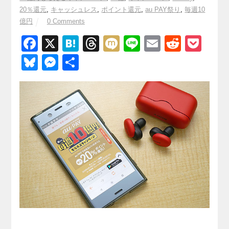
20％還元
,
キャッシュレス
,
ポイント還元
,
au PAY祭り
,
毎週10
億円
0 Comments
F
X
H
T
M
Li
E
R
P
a
at
hr
ixi
n
m
e
o
Bl
M
共
c
e
e
e
ail
d
ck
u
e
有
e
n
a
di
et
e
ss
b
a
d
t
sk
e
o
s
y
n
o
g
k
er