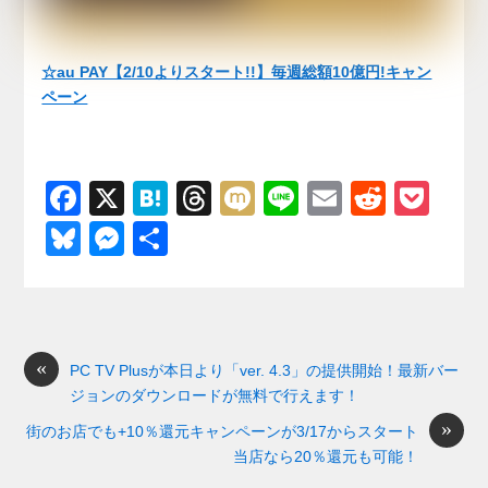
☆au PAY【2/10よりスタート!!】毎週総額10億円!キャン
ペーン
F
X
H
T
M
Li
E
R
P
a
at
hr
ixi
n
m
e
o
Bl
M
共
c
e
e
e
ail
d
ck
u
e
有
e
n
a
di
et
e
ss
b
a
d
t
sk
e
o
s
«
y
n
PC TV Plusが本日より「ver. 4.3」の提供開始！最新バー
ジョンのダウンロードが無料で行えます！
o
g
»
街のお店でも+10％還元キャンペーンが3/17からスタート
k
er
当店なら20％還元も可能！