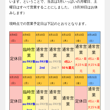
います。ということで、当店は3月いっぱいの月曜日、土
曜日はすべて営業することにしました。（3月30日はお休
みします）
現時点での営業予定日は下記のとおりとなります。
3月8日
3月9日
3月10日
3月11日
3月12日
3月13日
3月14日
（日）
（月）
（火）
（水）
（木）
（金）
（土）
通常営
通常営
臨時営
通常営
通常営
通常営
業
業
業
業
業
業
定休日
d払い 最
d払い 最
au PAY祭
au PAY祭
au PAY祭
d払い
大15％還
大15％還
2nd
2nd
2nd ?
50％還元
元
元
3月15日
3月16日
3月17日
3月18日
3月19日
3月20日
3月21日
（日）
（月）
（火）
（水）
（木）
（金）
（土）
通常営
臨時営
通常営
通常営
業
業
業
業
通常営
定休日
定休日
d払い 最
業
au PAY祭
au PAY祭
au PAY祭
大15％還