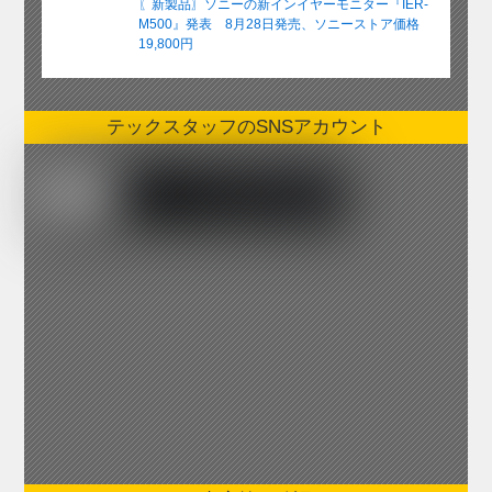
〖新製品〗ソニーの新インイヤーモニター『IER-
M500』発表 8月28日発売、ソニーストア価格
19,800円
テックスタッフのSNSアカウント