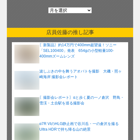
月
別
ア
ー
店員佐藤の推し記事
カ
イ
〖新製品〗約14万円で400mm超望遠！ソニー
ブ
「SEL100400」発表 654gの小型軽量100-
400mmズームレンズ
波しぶきの中を舞うアオバトを撮影 大磯・照ヶ
崎海岸 撮影会レポート
〖撮影会レポート〗αと歩く夏の一ノ倉沢 野鳥・
雪渓・土合駅を巡る撮影会
α7R VIのHLG静止画で谷川岳・一の倉沢を撮る
Ultra HDRで持ち帰る山の絶景