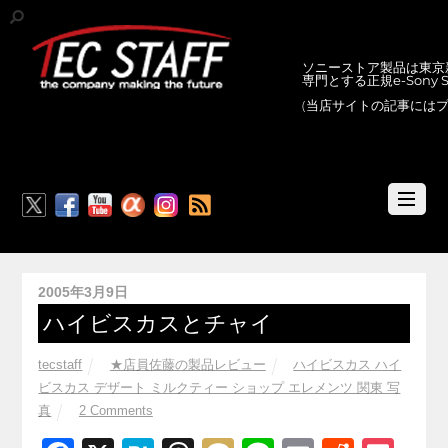
ソニーストア製品は東京新
専門とする正規e-Sony
(当店サイトの記事には
RSS
2005年3月9日
ハイビスカスとチャイ
tecstaff
★店員佐藤の製品レビュー
ハイビスカス ハイ
ビスカス デザート ミルクティー ショップ エレメンツ 関東 写
真
2 Comments