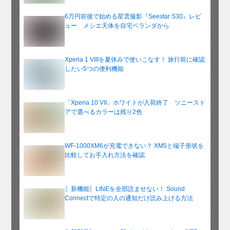
6万円前後で始める星雲撮影『Seestar S30』レビ
ュー メシエ天体を自宅ベランダから
Xperia 1 VIIIを夏休みで使いこなす！ 旅行前に確認
したい5つの便利機能
「Xperia 10 VII」ホワイトが入荷終了 ソニースト
アで選べるカラーは残り2色
WF-1000XM6が充電できない？ XM5と端子形状を
比較してお手入れ方法を確認
〖新機能〗LINEを全部読ませない！ Sound
Connectで特定の人の通知だけ読み上げる方法