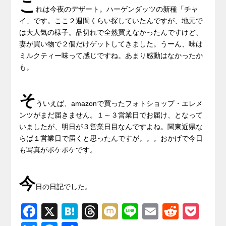
こ
れは今夜のデザート。ハーゲンダッツの新種「チャ
イ」です。ここ２週間くらい探していたんですが、地元で
は大人気の様子。品切れで全然買えなかったんですけど、
妻が買い物で２個だけゲットしてきました。うーん、味は
ミルクティー味って感じですね。あまり感動はなかったか
も。
そ
ういえば、amazonで買ったフォトショップ・エレメ
ンツがまだ届きません。１～３営業日でお届け、となって
いましたが、明日が３営業日目なんですよね。関東近県な
らば１営業日で届くと思ったんですが。。。おかげで今日
も写真がボケボケです。
今
日の日記でした。
F
X
H
T
M
Li
E
R
P