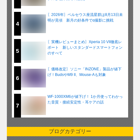
〖2026年〗ペルセウス座流星群は8月13日未
明が見頃 新月の好条件でα撮影に挑戦
4
〖実機レビューまとめ〗Xperia 10 VII徹底レ
ポート 新しいスタンダードスマートフォン
5
のすべて
〖価格改定〗ソニー「INZONE」製品が値下
げ！BudsやM9 II、Mouse-Aも対象
6
WF-1000XM6が値下げ！ 1か月使ってわかっ
た音質・接続安定性・耳ケアの話
7
ブログカテゴリー