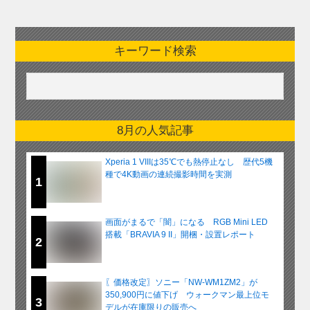
キーワード検索
8月の人気記事
Xperia 1 VIIIは35℃でも熱停止なし 歴代5機
種で4K動画の連続撮影時間を実測
1
画面がまるで「闇」になる RGB Mini LED
搭載「BRAVIA 9 II」開梱・設置レポート
2
〖価格改定〗ソニー「NW-WM1ZM2」が
350,900円に値下げ ウォークマン最上位モ
3
デルが在庫限りの販売へ