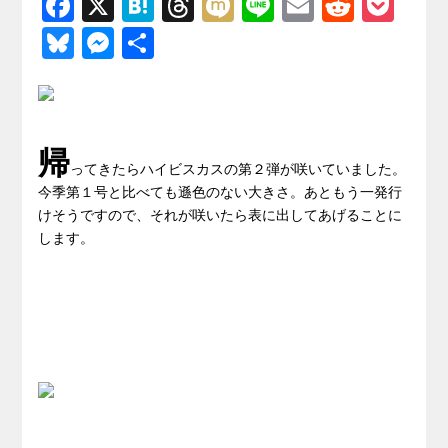
F
X
H
T
M
Li
E
R
P
a
at
hr
ixi
n
m
e
o
Bl
M
共
c
e
e
e
ail
d
ck
u
e
有
e
n
a
di
et
e
ss
b
a
d
t
sk
e
帰
o
s
y
n
ってきたらハイビスカスの第２弾が咲いていました。
o
今季第１号と比べても遜色のない大きさ。あともう一発行
g
けそうですので、それが咲いたら表に出してあげることに
k
er
します。