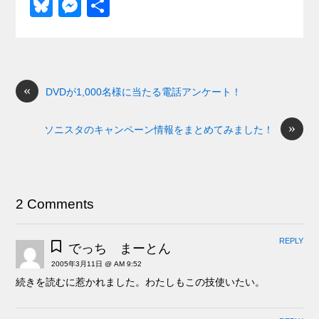
a
at
hr
ixi
n
m
e
o
Bl
M
共
c
e
e
e
ail
d
ck
u
e
有
e
n
a
di
et
e
ss
b
a
d
t
sk
e
o
s
«
y
n
DVDが1,000名様に当たる電話アンケート！
o
g
»
ソニスタのキャンペーン情報をまとめてみました！
k
er
2 Comments
REPLY
でっち まーとん
2005年3月11日 @ AM 9:52
続きを読むに惹かれました。わたしもこの技使いたい。