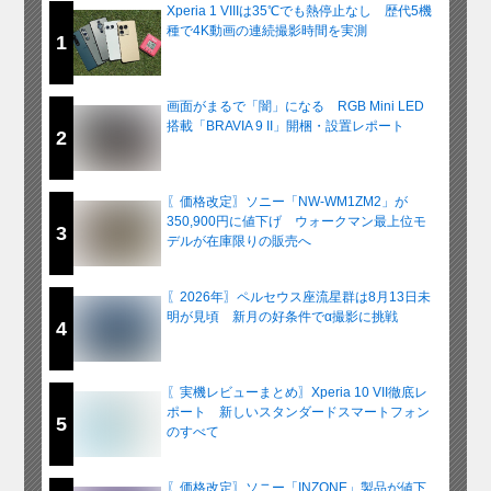
Xperia 1 VIIIは35℃でも熱停止なし 歴代5機
種で4K動画の連続撮影時間を実測
1
画面がまるで「闇」になる RGB Mini LED
搭載「BRAVIA 9 II」開梱・設置レポート
2
〖価格改定〗ソニー「NW-WM1ZM2」が
350,900円に値下げ ウォークマン最上位モ
3
デルが在庫限りの販売へ
〖2026年〗ペルセウス座流星群は8月13日未
明が見頃 新月の好条件でα撮影に挑戦
4
〖実機レビューまとめ〗Xperia 10 VII徹底レ
ポート 新しいスタンダードスマートフォン
5
のすべて
〖価格改定〗ソニー「INZONE」製品が値下