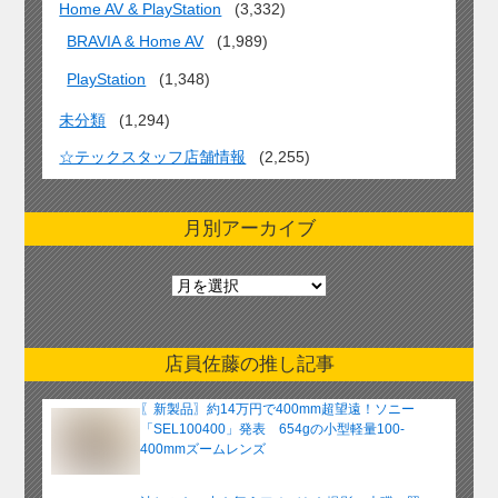
Home AV & PlayStation
(3,332)
BRAVIA & Home AV
(1,989)
PlayStation
(1,348)
未分類
(1,294)
☆テックスタッフ店舗情報
(2,255)
月別アーカイブ
月
別
ア
ー
店員佐藤の推し記事
カ
イ
〖新製品〗約14万円で400mm超望遠！ソニー
ブ
「SEL100400」発表 654gの小型軽量100-
400mmズームレンズ