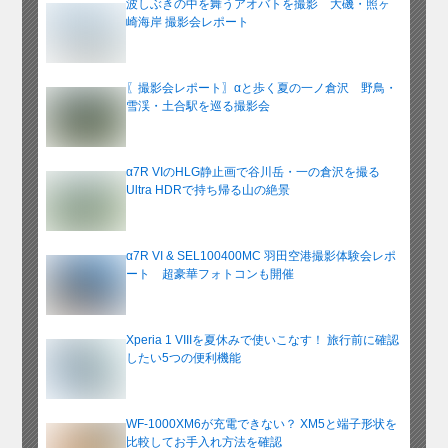
波しぶきの中を舞うアオバトを撮影 大磯・照ヶ
崎海岸 撮影会レポート
〖撮影会レポート〗αと歩く夏の一ノ倉沢 野鳥・
雪渓・土合駅を巡る撮影会
α7R VIのHLG静止画で谷川岳・一の倉沢を撮る
Ultra HDRで持ち帰る山の絶景
α7R VI & SEL100400MC 羽田空港撮影体験会レポ
ート 超豪華フォトコンも開催
Xperia 1 VIIIを夏休みで使いこなす！ 旅行前に確認
したい5つの便利機能
WF-1000XM6が充電できない？ XM5と端子形状を
比較してお手入れ方法を確認