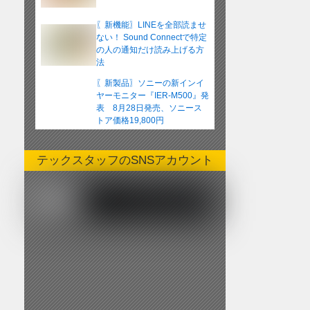
〖新機能〗LINEを全部読ませ
ない！ Sound Connectで特定
の人の通知だけ読み上げる方
法
〖新製品〗ソニーの新インイ
ヤーモニター『IER-M500』発
表 8月28日発売、ソニース
トア価格19,800円
テックスタッフのSNSアカウント