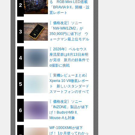
る RGB Mini LED搭載
2
「BRAVIA 9 II」開梱・設
置レポート
〖価格改定〗ソニー
「NW-WM1ZM2」が
3
350,900円に値下げ ウ
ォークマン最上位モデル
が在庫限りの販売へ
〖2026年〗ペルセウス
座流星群は8月13日未明
4
が見頃 新月の好条件で
α撮影に挑戦
〖実機レビューまとめ〗
Xperia 10 VII徹底レポー
5
ト 新しいスタンダード
スマートフォンのすべて
〖価格改定〗ソニー
「INZONE」製品が値下
6
げ！BudsやM9 II、
Mouse-Aも対象
WF-1000XM6が値下
げ！ 1か月使ってわかっ