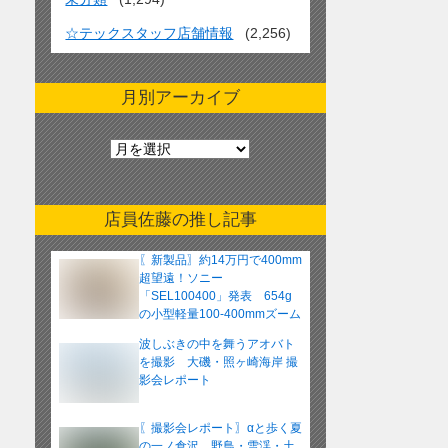
☆テックスタッフ店舗情報
(2,256)
月別アーカイブ
月
別
ア
ー
店員佐藤の推し記事
カ
イ
〖新製品〗約14万円で400mm
ブ
超望遠！ソニー
「SEL100400」発表 654g
の小型軽量100-400mmズーム
レンズ
波しぶきの中を舞うアオバト
を撮影 大磯・照ヶ崎海岸 撮
影会レポート
〖撮影会レポート〗αと歩く夏
の一ノ倉沢 野鳥・雪渓・土