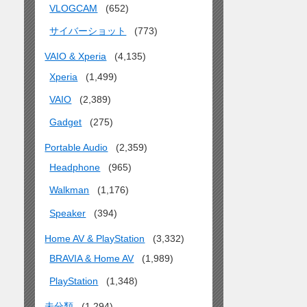
VLOGCAM
(652)
サイバーショット
(773)
VAIO & Xperia
(4,135)
Xperia
(1,499)
VAIO
(2,389)
Gadget
(275)
Portable Audio
(2,359)
Headphone
(965)
Walkman
(1,176)
Speaker
(394)
Home AV & PlayStation
(3,332)
BRAVIA & Home AV
(1,989)
PlayStation
(1,348)
未分類
(1,294)