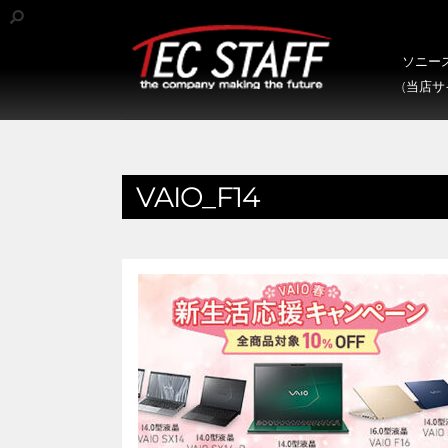
ソニース
(当店
VAIO_F14