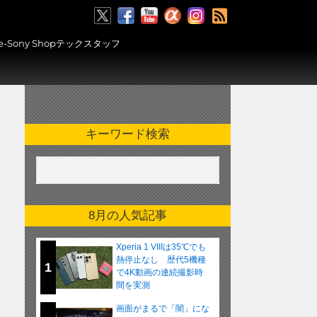
RSS
ony Shopテックスタッフ
キーワード検索
8月の人気記事
Xperia 1 VIIIは35℃でも
熱停止なし 歴代5機種
1
で4K動画の連続撮影時
間を実測
画面がまるで「闇」にな