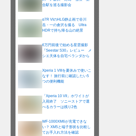
合駅を巡る撮影会
α7R VIのHLG静止画で谷川
岳・一の倉沢を撮る Ultra
HDRで持ち帰る山の絶景
6万円前後で始める星雲撮影
『Seestar S30』レビュー メ
シエ天体を自宅ベランダから
Xperia 1 VIIIを夏休みで使いこ
なす！ 旅行前に確認したい5
つの便利機能
「Xperia 10 VII」ホワイトが
入荷終了 ソニーストアで選
べるカラーは残り2色
WF-1000XM6が充電できな
い？ XM5と端子形状を比較し
てお手入れ方法を確認