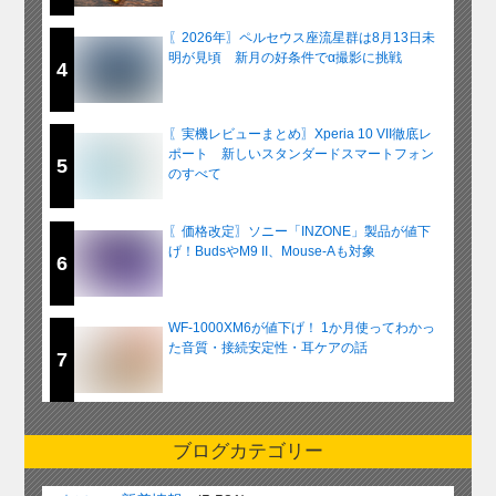
〖2026年〗ペルセウス座流星群は8月13日未
明が見頃 新月の好条件でα撮影に挑戦
4
〖実機レビューまとめ〗Xperia 10 VII徹底レ
ポート 新しいスタンダードスマートフォン
5
のすべて
〖価格改定〗ソニー「INZONE」製品が値下
げ！BudsやM9 II、Mouse-Aも対象
6
WF-1000XM6が値下げ！ 1か月使ってわかっ
た音質・接続安定性・耳ケアの話
7
ブログカテゴリー