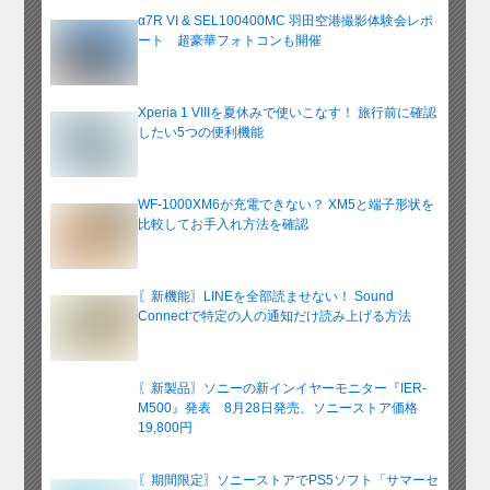
α7R VI & SEL100400MC 羽田空港撮影体験会レポ
ート 超豪華フォトコンも開催
Xperia 1 VIIIを夏休みで使いこなす！ 旅行前に確認
したい5つの便利機能
WF-1000XM6が充電できない？ XM5と端子形状を
比較してお手入れ方法を確認
〖新機能〗LINEを全部読ませない！ Sound
Connectで特定の人の通知だけ読み上げる方法
〖新製品〗ソニーの新インイヤーモニター『IER-
M500』発表 8月28日発売、ソニーストア価格
19,800円
〖期間限定〗ソニーストアでPS5ソフト「サマーセ