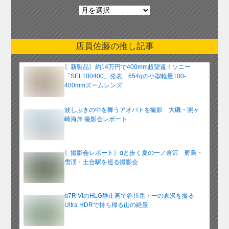
月
別
ア
ー
店員佐藤の推し記事
カ
イ
〖新製品〗約14万円で400mm超望遠！ソニー
ブ
「SEL100400」発表 654gの小型軽量100-
400mmズームレンズ
波しぶきの中を舞うアオバトを撮影 大磯・照ヶ
崎海岸 撮影会レポート
〖撮影会レポート〗αと歩く夏の一ノ倉沢 野鳥・
雪渓・土合駅を巡る撮影会
α7R VIのHLG静止画で谷川岳・一の倉沢を撮る
Ultra HDRで持ち帰る山の絶景