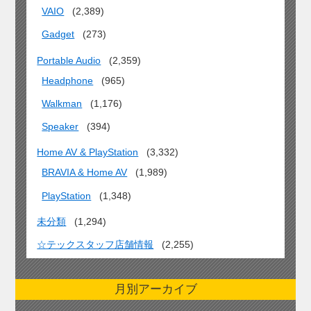
VAIO
(2,389)
Gadget
(273)
Portable Audio
(2,359)
Headphone
(965)
Walkman
(1,176)
Speaker
(394)
Home AV & PlayStation
(3,332)
BRAVIA & Home AV
(1,989)
PlayStation
(1,348)
未分類
(1,294)
☆テックスタッフ店舗情報
(2,255)
月別アーカイブ