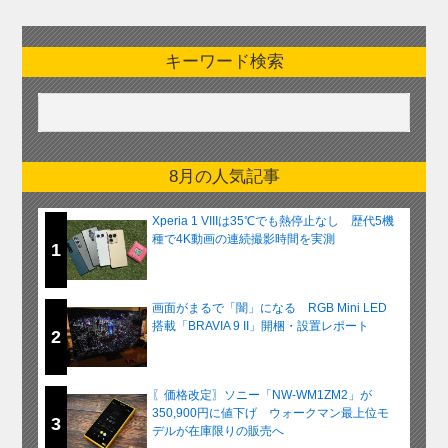
キーワード検索
8月の人気記事
Xperia 1 VIIIは35℃でも熱停止なし 歴代5機
種で4K動画の連続撮影時間を実測
1
画面がまるで「闇」になる RGB Mini LED
搭載「BRAVIA 9 II」開梱・設置レポート
2
〖価格改定〗ソニー「NW-WM1ZM2」が
350,900円に値下げ ウォークマン最上位モ
3
デルが在庫限りの販売へ