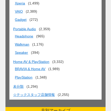
Xperia
(1,499)
VAIO
(2,389)
Gadget
(272)
Portable Audio
(2,359)
Headphone
(965)
Walkman
(1,176)
Speaker
(394)
Home AV & PlayStation
(3,332)
BRAVIA & Home AV
(1,989)
PlayStation
(1,348)
未分類
(1,294)
☆テックスタッフ店舗情報
(2,255)
月別アーカイブ