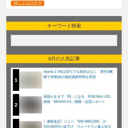
詳しくはコチラ
キーワード検索
8月の人気記事
Xperia 1 VIIIは35℃でも熱停止なし 歴代5機
種で4K動画の連続撮影時間を実測
1
画面がまるで「闇」になる RGB Mini LED
搭載「BRAVIA 9 II」開梱・設置レポート
2
〖価格改定〗ソニー「NW-WM1ZM2」が
350,900円に値下げ ウォークマン最上位モ