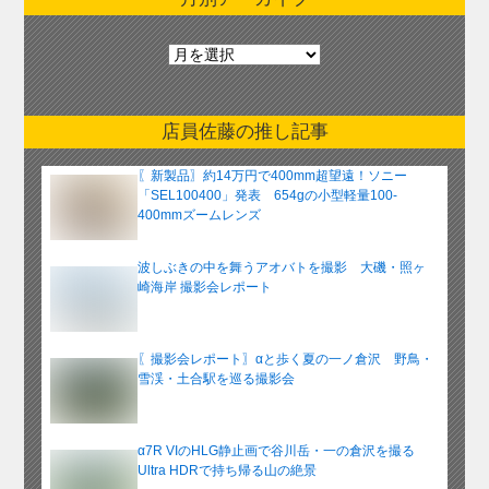
月
別
ア
ー
店員佐藤の推し記事
カ
イ
〖新製品〗約14万円で400mm超望遠！ソニー
ブ
「SEL100400」発表 654gの小型軽量100-
400mmズームレンズ
波しぶきの中を舞うアオバトを撮影 大磯・照ヶ
崎海岸 撮影会レポート
〖撮影会レポート〗αと歩く夏の一ノ倉沢 野鳥・
雪渓・土合駅を巡る撮影会
α7R VIのHLG静止画で谷川岳・一の倉沢を撮る
Ultra HDRで持ち帰る山の絶景