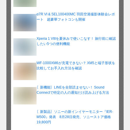
α7R VI & SEL100400MC 羽田空港撮影体験会レポ
ート 超豪華フォトコンも開催
Xperia 1 VIIIを夏休みで使いこなす！ 旅行前に確認
したい5つの便利機能
WF-1000XM6が充電できない？ XM5と端子形状を
比較してお手入れ方法を確認
〖新機能〗LINEを全部読ませない！ Sound
Connectで特定の人の通知だけ読み上げる方法
〖新製品〗ソニーの新インイヤーモニター『IER-
M500』発表 8月28日発売、ソニーストア価格
19,800円