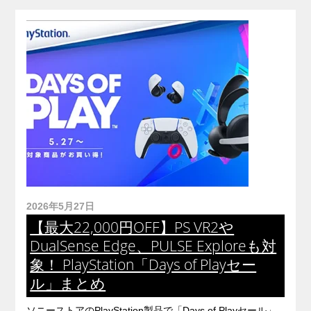
2026年5月27日
【最大22,000円OFF】PS VR2や
DualSense Edge、PULSE Exploreも対
象！ PlayStation「Days of Playセー
ル」まとめ
ソニーストアのPlayStation製品で「Days of Playセール」