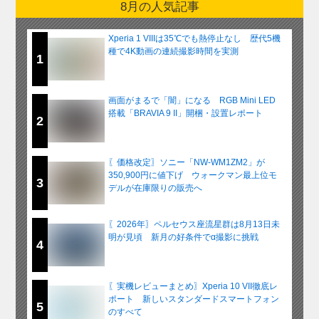
8月の人気記事
Xperia 1 VIIIは35℃でも熱停止なし 歴代5機
種で4K動画の連続撮影時間を実測
1
画面がまるで「闇」になる RGB Mini LED
搭載「BRAVIA 9 II」開梱・設置レポート
2
〖価格改定〗ソニー「NW-WM1ZM2」が
350,900円に値下げ ウォークマン最上位モ
3
デルが在庫限りの販売へ
〖2026年〗ペルセウス座流星群は8月13日未
明が見頃 新月の好条件でα撮影に挑戦
4
〖実機レビューまとめ〗Xperia 10 VII徹底レ
ポート 新しいスタンダードスマートフォン
5
のすべて