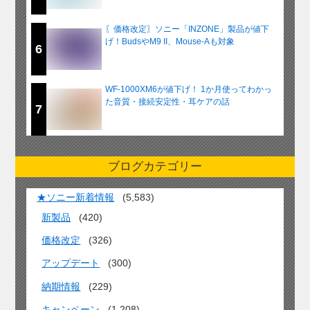
〖価格改定〗ソニー「INZONE」製品が値下
げ！BudsやM9 II、Mouse-Aも対象
6
WF-1000XM6が値下げ！ 1か月使ってわかっ
た音質・接続安定性・耳ケアの話
7
ブログカテゴリー
★ソニー新着情報
(5,583)
新製品
(420)
価格改定
(326)
アップデート
(300)
納期情報
(229)
キャンペーン
(1,208)