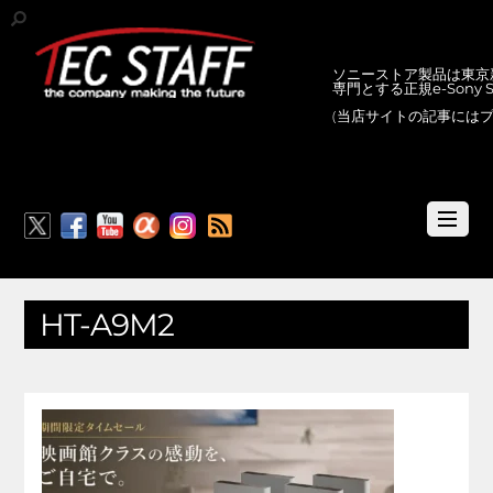
ソニーストア製品は東京新
専門とする正規e-Sony
(当店サイトの記事には
RSS
HT-A9M2