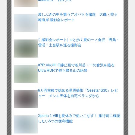
400mmズームレンズ
波しぶきの中を舞うアオバトを撮影 大磯・照ヶ
崎海岸 撮影会レポート
〖撮影会レポート〗αと歩く夏の一ノ倉沢 野鳥・
雪渓・土合駅を巡る撮影会
α7R VIのHLG静止画で谷川岳・一の倉沢を撮る
Ultra HDRで持ち帰る山の絶景
6万円前後で始める星雲撮影『Seestar S30』レビ
ュー メシエ天体を自宅ベランダから
Xperia 1 VIIIを夏休みで使いこなす！ 旅行前に確認
したい5つの便利機能