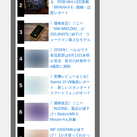
る RGB Mini LED搭載
2
「BRAVIA 9 II」開梱・設
置レポート
〖価格改定〗ソニー
「NW-WM1ZM2」が
3
350,900円に値下げ ウ
ォークマン最上位モデル
が在庫限りの販売へ
〖2026年〗ペルセウス
座流星群は8月13日未明
4
が見頃 新月の好条件で
α撮影に挑戦
〖実機レビューまとめ〗
Xperia 10 VII徹底レポー
5
ト 新しいスタンダード
スマートフォンのすべて
〖価格改定〗ソニー
「INZONE」製品が値下
6
げ！BudsやM9 II、
Mouse-Aも対象
WF-1000XM6が値下
げ！ 1か月使ってわかっ