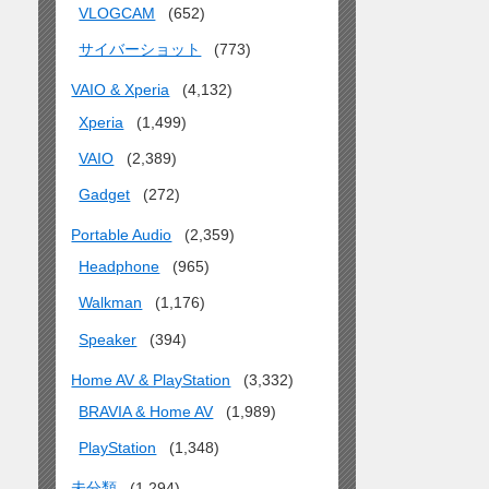
VLOGCAM
(652)
サイバーショット
(773)
VAIO & Xperia
(4,132)
Xperia
(1,499)
VAIO
(2,389)
Gadget
(272)
Portable Audio
(2,359)
Headphone
(965)
Walkman
(1,176)
Speaker
(394)
Home AV & PlayStation
(3,332)
BRAVIA & Home AV
(1,989)
PlayStation
(1,348)
未分類
(1,294)