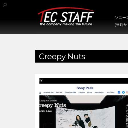
ソニース
(当店
Creepy Nuts