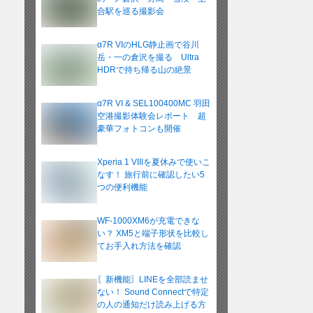
合駅を巡る撮影会
α7R VIのHLG静止画で谷川
岳・一の倉沢を撮る Ultra
HDRで持ち帰る山の絶景
α7R VI & SEL100400MC 羽田
空港撮影体験会レポート 超
豪華フォトコンも開催
Xperia 1 VIIIを夏休みで使いこ
なす！ 旅行前に確認したい5
つの便利機能
WF-1000XM6が充電できな
い？ XM5と端子形状を比較し
てお手入れ方法を確認
〖新機能〗LINEを全部読ませ
ない！ Sound Connectで特定
の人の通知だけ読み上げる方