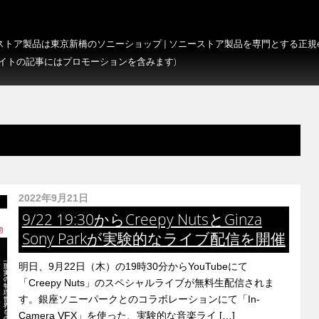
トア製品は東京新橋のソニーショップ | ソニーストア製品を専門とする正規e-S
サイトの記事にはプロモーションを含みます)
2022年9月21日
9/22 19:30からCreepy NutsとGinza
Sony Parkが実験的なライブ配信を開催
明日、9月22日（木）の19時30分からYouTubeにて
「Creepy Nuts」のスペシャルライブが無料生配信されま
す。銀座ソニーパークとのコラボレーションにて「In-
Camera VFX」を使った、実験的な音楽ライ […]