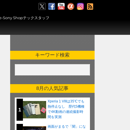
RSS
ony Shopテックスタッフ
キーワード検索
8月の人気記事
Xperia 1 VIIIは35℃でも
熱停止なし 歴代5機種
1
で4K動画の連続撮影時
間を実測
画面がまるで「闇」にな