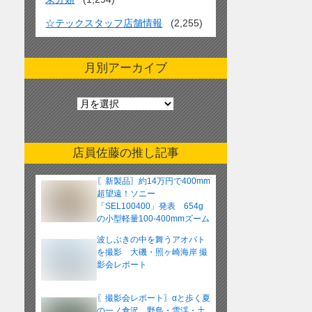
☆テックスタッフ店舗情報
(2,255)
月別アーカイブ
月
別
ア
ー
店員佐藤の推し記事
カ
イ
〖新製品〗約14万円で400mm
ブ
超望遠！ソニー
「SEL100400」発表 654g
の小型軽量100-400mmズーム
レンズ
波しぶきの中を舞うアオバト
を撮影 大磯・照ヶ崎海岸 撮
影会レポート
〖撮影会レポート〗αと歩く夏
の一ノ倉沢 野鳥・雪渓・土