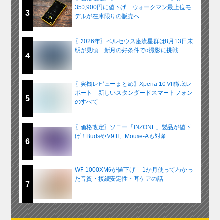
350,900円に値下げ ウォークマン最上位モ
3
デルが在庫限りの販売へ
〖2026年〗ペルセウス座流星群は8月13日未
明が見頃 新月の好条件でα撮影に挑戦
4
〖実機レビューまとめ〗Xperia 10 VII徹底レ
ポート 新しいスタンダードスマートフォン
5
のすべて
〖価格改定〗ソニー「INZONE」製品が値下
げ！BudsやM9 II、Mouse-Aも対象
6
WF-1000XM6が値下げ！ 1か月使ってわかっ
た音質・接続安定性・耳ケアの話
7