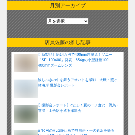
月別アーカイブ
月
別
ア
ー
店員佐藤の推し記事
カ
イ
〖新製品〗約14万円で400mm超望遠！ソニー
ブ
「SEL100400」発表 654gの小型軽量100-
400mmズームレンズ
波しぶきの中を舞うアオバトを撮影 大磯・照ヶ
崎海岸 撮影会レポート
〖撮影会レポート〗αと歩く夏の一ノ倉沢 野鳥・
雪渓・土合駅を巡る撮影会
α7R VIのHLG静止画で谷川岳・一の倉沢を撮る