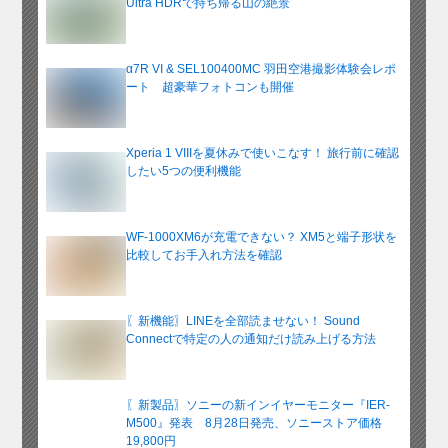
Ultra HDRで持ち帰る山の絶景
α7R VI & SEL100400MC 羽田空港撮影体験会レポ
ート 超豪華フォトコンも開催
Xperia 1 VIIIを夏休みで使いこなす！ 旅行前に確認
したい5つの便利機能
WF-1000XM6が充電できない？ XM5と端子形状を
比較してお手入れ方法を確認
〖新機能〗LINEを全部読ませない！ Sound
Connectで特定の人の通知だけ読み上げる方法
〖新製品〗ソニーの新インイヤーモニター『IER-
M500』発表 8月28日発売、ソニーストア価格
19,800円