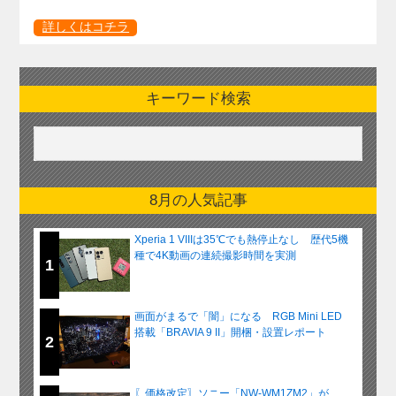
詳しくはコチラ
キーワード検索
8月の人気記事
Xperia 1 VIIIは35℃でも熱停止なし 歴代5機
種で4K動画の連続撮影時間を実測
1
画面がまるで「闇」になる RGB Mini LED
搭載「BRAVIA 9 II」開梱・設置レポート
2
〖価格改定〗ソニー「NW-WM1ZM2」が