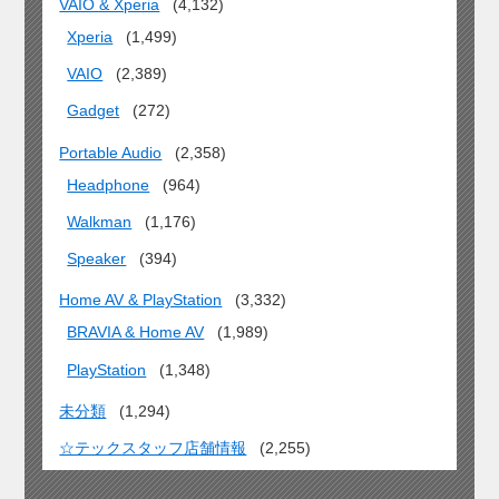
VAIO & Xperia
(4,132)
Xperia
(1,499)
VAIO
(2,389)
Gadget
(272)
Portable Audio
(2,358)
Headphone
(964)
Walkman
(1,176)
Speaker
(394)
Home AV & PlayStation
(3,332)
BRAVIA & Home AV
(1,989)
PlayStation
(1,348)
未分類
(1,294)
☆テックスタッフ店舗情報
(2,255)