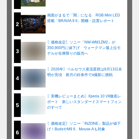
画面がまるで「闇」になる RGB Mini LED
搭載「BRAVIA 9 II」開梱・設置レポート
2
〖価格改定〗ソニー「NW-WM1ZM2」が
350,900円に値下げ ウォークマン最上位モ
3
デルが在庫限りの販売へ
〖2026年〗ペルセウス座流星群は8月13日未
明が見頃 新月の好条件でα撮影に挑戦
4
〖実機レビューまとめ〗Xperia 10 VII徹底レ
ポート 新しいスタンダードスマートフォン
5
のすべて
〖価格改定〗ソニー「INZONE」製品が値下
げ！BudsやM9 II、Mouse-Aも対象
6