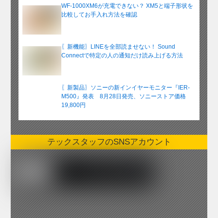
WF-1000XM6が充電できない？ XM5と端子形状を
比較してお手入れ方法を確認
〖新機能〗LINEを全部読ませない！ Sound
Connectで特定の人の通知だけ読み上げる方法
〖新製品〗ソニーの新インイヤーモニター『IER-
M500』発表 8月28日発売、ソニーストア価格
19,800円
テックスタッフのSNSアカウント