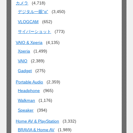
カメラ
(4,718)
デジタル一眼“α”
(3,450)
VLOGCAM
(652)
サイバーショット
(773)
VAIO & Xperia
(4,135)
Xperia
(1,499)
VAIO
(2,389)
Gadget
(275)
Portable Audio
(2,359)
Headphone
(965)
Walkman
(1,176)
Speaker
(394)
Home AV & PlayStation
(3,332)
BRAVIA & Home AV
(1,989)