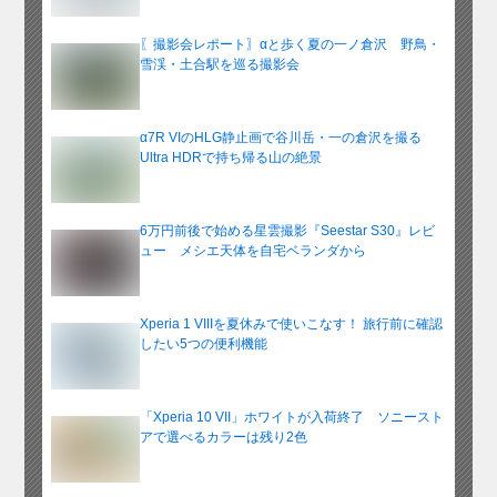
〖撮影会レポート〗αと歩く夏の一ノ倉沢 野鳥・
雪渓・土合駅を巡る撮影会
α7R VIのHLG静止画で谷川岳・一の倉沢を撮る
Ultra HDRで持ち帰る山の絶景
6万円前後で始める星雲撮影『Seestar S30』レビ
ュー メシエ天体を自宅ベランダから
Xperia 1 VIIIを夏休みで使いこなす！ 旅行前に確認
したい5つの便利機能
「Xperia 10 VII」ホワイトが入荷終了 ソニースト
アで選べるカラーは残り2色