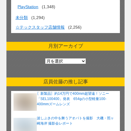
PlayStation
(1,348)
未分類
(1,294)
☆テックスタッフ店舗情報
(2,256)
月別アーカイブ
月
別
ア
ー
店員佐藤の推し記事
カ
イ
〖新製品〗約14万円で400mm超望遠！ソニー
ブ
「SEL100400」発表 654gの小型軽量100-
400mmズームレンズ
波しぶきの中を舞うアオバトを撮影 大磯・照ヶ
崎海岸 撮影会レポート