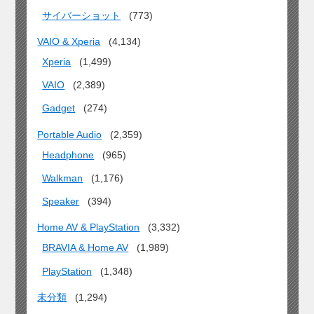
サイバーショット
(773)
VAIO & Xperia
(4,134)
Xperia
(1,499)
VAIO
(2,389)
Gadget
(274)
Portable Audio
(2,359)
Headphone
(965)
Walkman
(1,176)
Speaker
(394)
Home AV & PlayStation
(3,332)
BRAVIA & Home AV
(1,989)
PlayStation
(1,348)
未分類
(1,294)