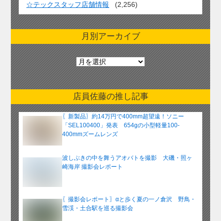
☆テックスタッフ店舗情報
(2,256)
月別アーカイブ
月
別
ア
ー
店員佐藤の推し記事
カ
イ
〖新製品〗約14万円で400mm超望遠！ソニー
ブ
「SEL100400」発表 654gの小型軽量100-
400mmズームレンズ
波しぶきの中を舞うアオバトを撮影 大磯・照ヶ
崎海岸 撮影会レポート
〖撮影会レポート〗αと歩く夏の一ノ倉沢 野鳥・
雪渓・土合駅を巡る撮影会