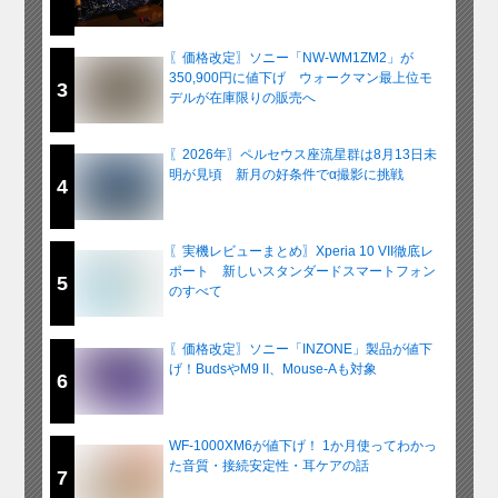
〖価格改定〗ソニー「NW-WM1ZM2」が
350,900円に値下げ ウォークマン最上位モ
3
デルが在庫限りの販売へ
〖2026年〗ペルセウス座流星群は8月13日未
明が見頃 新月の好条件でα撮影に挑戦
4
〖実機レビューまとめ〗Xperia 10 VII徹底レ
ポート 新しいスタンダードスマートフォン
5
のすべて
〖価格改定〗ソニー「INZONE」製品が値下
げ！BudsやM9 II、Mouse-Aも対象
6
WF-1000XM6が値下げ！ 1か月使ってわかっ
た音質・接続安定性・耳ケアの話
7