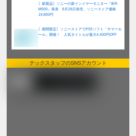
〖新製品〗ソニーの新インイヤーモニター『IER-
M500』発表 8月28日発売、ソニーストア価格
19,800円
〖期間限定〗ソニーストアでPS5ソフト「サマーセ
ール」開催！ 人気タイトルが最大4,400円OFF
テックスタッフのSNSアカウント