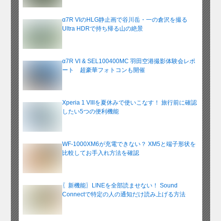
α7R VIのHLG静止画で谷川岳・一の倉沢を撮る
Ultra HDRで持ち帰る山の絶景
α7R VI & SEL100400MC 羽田空港撮影体験会レポ
ート 超豪華フォトコンも開催
Xperia 1 VIIIを夏休みで使いこなす！ 旅行前に確認
したい5つの便利機能
WF-1000XM6が充電できない？ XM5と端子形状を
比較してお手入れ方法を確認
〖新機能〗LINEを全部読ませない！ Sound
Connectで特定の人の通知だけ読み上げる方法