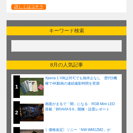
詳しくはコチラ
キーワード検索
8月の人気記事
Xperia 1 VIIIは35℃でも熱停止なし 歴代5機
種で4K動画の連続撮影時間を実測
1
画面がまるで「闇」になる RGB Mini LED
搭載「BRAVIA 9 II」開梱・設置レポート
2
〖価格改定〗ソニー「NW-WM1ZM2」が