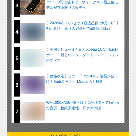
350,900円に値下げ ウォークマン最上位モ
3
デルが在庫限りの販売へ
〖2026年〗ペルセウス座流星群は8月13日未
明が見頃 新月の好条件でα撮影に挑戦
4
〖実機レビューまとめ〗Xperia 10 VII徹底レ
ポート 新しいスタンダードスマートフォン
5
のすべて
〖価格改定〗ソニー「INZONE」製品が値下
げ！BudsやM9 II、Mouse-Aも対象
6
WF-1000XM6が値下げ！ 1か月使ってわかっ
た音質・接続安定性・耳ケアの話
7