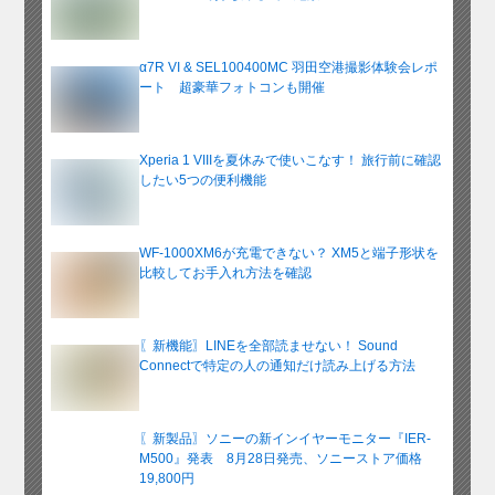
α7R VI & SEL100400MC 羽田空港撮影体験会レポ
ート 超豪華フォトコンも開催
Xperia 1 VIIIを夏休みで使いこなす！ 旅行前に確認
したい5つの便利機能
WF-1000XM6が充電できない？ XM5と端子形状を
比較してお手入れ方法を確認
〖新機能〗LINEを全部読ませない！ Sound
Connectで特定の人の通知だけ読み上げる方法
〖新製品〗ソニーの新インイヤーモニター『IER-
M500』発表 8月28日発売、ソニーストア価格
19,800円