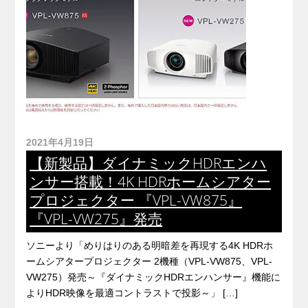
2021年4月19日
【新製品】ダイナミックHDRエンハ
ンサー搭載！4K HDRホームシアター
プロジェクター 『VPL-VW875』
『VPL-VW275』発売
ソニーより「めりはりのある明暗差を再現する4K HDRホ
ームシアタープロジェクター 2機種（VPL-VW875、VPL-
VW275）発売～『ダイナミックHDRエンハンサー』機能に
よりHDR映像を最適コントラストで投影～」 […]