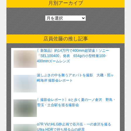
月別アーカイブ
月
別
ア
ー
店員佐藤の推し記事
カ
イ
〖新製品〗約14万円で400mm超望遠！ソニー
ブ
「SEL100400」発表 654gの小型軽量100-
400mmズームレンズ
波しぶきの中を舞うアオバトを撮影 大磯・照ヶ
崎海岸 撮影会レポート
〖撮影会レポート〗αと歩く夏の一ノ倉沢 野鳥・
雪渓・土合駅を巡る撮影会
α7R VIのHLG静止画で谷川岳・一の倉沢を撮る
Ultra HDRで持ち帰る山の絶景