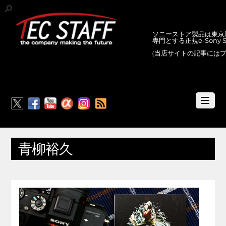
ソニーストア製品は東京新
専門とする正規e-Sony
(当店サイトの記事には
RSS
青柳裕久