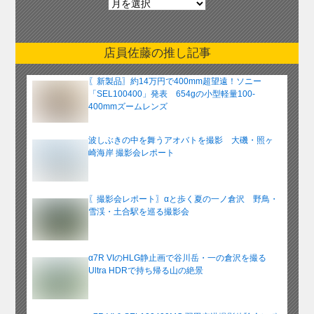
別
ア
ー
店員佐藤の推し記事
カ
イ
〖新製品〗約14万円で400mm超望遠！ソニー
ブ
「SEL100400」発表 654gの小型軽量100-
400mmズームレンズ
波しぶきの中を舞うアオバトを撮影 大磯・照ヶ
崎海岸 撮影会レポート
〖撮影会レポート〗αと歩く夏の一ノ倉沢 野鳥・
雪渓・土合駅を巡る撮影会
α7R VIのHLG静止画で谷川岳・一の倉沢を撮る
Ultra HDRで持ち帰る山の絶景