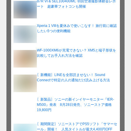
α7R VI & SEL100400MC 羽田空港撮影体験会レポ
ート 超豪華フォトコンも開催
Xperia 1 VIIIを夏休みで使いこなす！ 旅行前に確認
したい5つの便利機能
WF-1000XM6が充電できない？ XM5と端子形状を
比較してお手入れ方法を確認
〖新機能〗LINEを全部読ませない！ Sound
Connectで特定の人の通知だけ読み上げる方法
〖新製品〗ソニーの新インイヤーモニター『IER-
M500』発表 8月28日発売、ソニーストア価格
19,800円
〖期間限定〗ソニーストアでPS5ソフト「サマーセ
ール」開催！ 人気タイトルが最大4,400円OFF