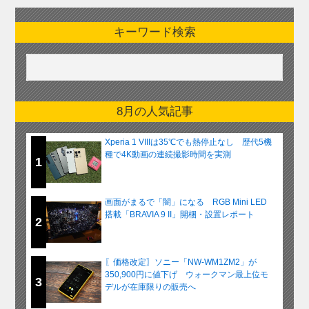
キーワード検索
8月の人気記事
Xperia 1 VIIIは35℃でも熱停止なし 歴代5機
種で4K動画の連続撮影時間を実測
1
画面がまるで「闇」になる RGB Mini LED
搭載「BRAVIA 9 II」開梱・設置レポート
2
〖価格改定〗ソニー「NW-WM1ZM2」が
350,900円に値下げ ウォークマン最上位モ
3
デルが在庫限りの販売へ