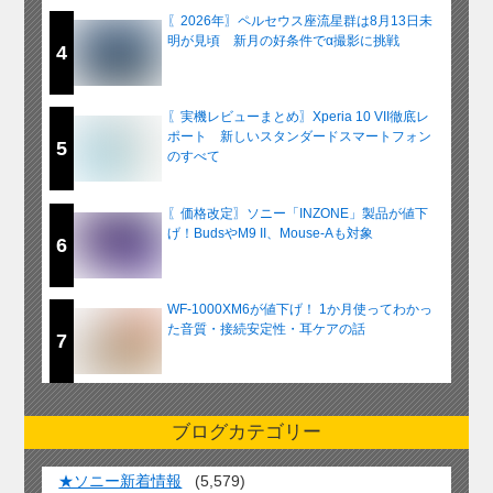
〖2026年〗ペルセウス座流星群は8月13日未
明が見頃 新月の好条件でα撮影に挑戦
4
〖実機レビューまとめ〗Xperia 10 VII徹底レ
ポート 新しいスタンダードスマートフォン
5
のすべて
〖価格改定〗ソニー「INZONE」製品が値下
げ！BudsやM9 II、Mouse-Aも対象
6
WF-1000XM6が値下げ！ 1か月使ってわかっ
た音質・接続安定性・耳ケアの話
7
ブログカテゴリー
★ソニー新着情報
(5,579)