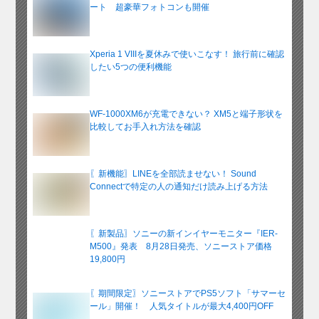
ート 超豪華フォトコンも開催
Xperia 1 VIIIを夏休みで使いこなす！ 旅行前に確認
したい5つの便利機能
WF-1000XM6が充電できない？ XM5と端子形状を
比較してお手入れ方法を確認
〖新機能〗LINEを全部読ませない！ Sound
Connectで特定の人の通知だけ読み上げる方法
〖新製品〗ソニーの新インイヤーモニター『IER-
M500』発表 8月28日発売、ソニーストア価格
19,800円
〖期間限定〗ソニーストアでPS5ソフト「サマーセ
ール」開催！ 人気タイトルが最大4,400円OFF