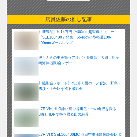
別
ア
ー
店員佐藤の推し記事
カ
イ
〖新製品〗約14万円で400mm超望遠！ソニー
ブ
「SEL100400」発表 654gの小型軽量100-
400mmズームレンズ
波しぶきの中を舞うアオバトを撮影 大磯・照ヶ
崎海岸 撮影会レポート
〖撮影会レポート〗αと歩く夏の一ノ倉沢 野鳥・
雪渓・土合駅を巡る撮影会
α7R VIのHLG静止画で谷川岳・一の倉沢を撮る
Ultra HDRで持ち帰る山の絶景
α7R VI & SEL100400MC 羽田空港撮影体験会レポ