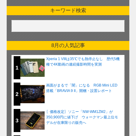
キーワード検索
8月の人気記事
Xperia 1 VIIIは35℃でも熱停止なし 歴代5機
種で4K動画の連続撮影時間を実測
1
画面がまるで「闇」になる RGB Mini LED
搭載「BRAVIA 9 II」開梱・設置レポート
2
〖価格改定〗ソニー「NW-WM1ZM2」が
350,900円に値下げ ウォークマン最上位モ
3
デルが在庫限りの販売へ