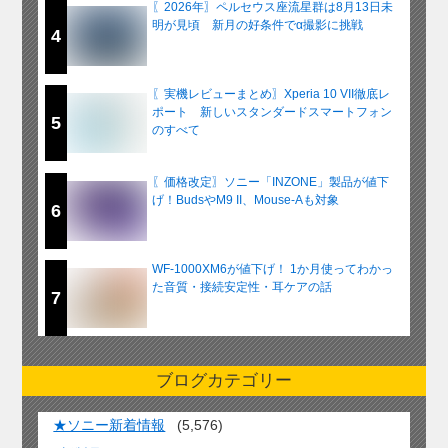
〖2026年〗ペルセウス座流星群は8月13日未
明が見頃 新月の好条件でα撮影に挑戦
4
〖実機レビューまとめ〗Xperia 10 VII徹底レ
ポート 新しいスタンダードスマートフォン
5
のすべて
〖価格改定〗ソニー「INZONE」製品が値下
げ！BudsやM9 II、Mouse-Aも対象
6
WF-1000XM6が値下げ！ 1か月使ってわかっ
た音質・接続安定性・耳ケアの話
7
ブログカテゴリー
★ソニー新着情報
(5,576)