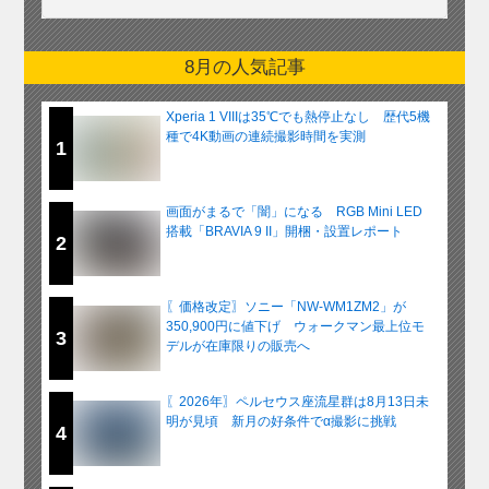
8月の人気記事
Xperia 1 VIIIは35℃でも熱停止なし 歴代5機
種で4K動画の連続撮影時間を実測
1
画面がまるで「闇」になる RGB Mini LED
搭載「BRAVIA 9 II」開梱・設置レポート
2
〖価格改定〗ソニー「NW-WM1ZM2」が
350,900円に値下げ ウォークマン最上位モ
3
デルが在庫限りの販売へ
〖2026年〗ペルセウス座流星群は8月13日未
明が見頃 新月の好条件でα撮影に挑戦
4