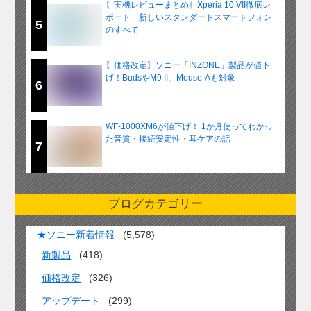
〖実機レビューまとめ〗Xperia 10 VII徹底レ
ポート 新しいスタンダードスマートフォン
5
のすべて
〖価格改定〗ソニー「INZONE」製品が値下
げ！BudsやM9 II、Mouse-Aも対象
6
WF-1000XM6が値下げ！ 1か月使ってわかっ
た音質・接続安定性・耳ケアの話
7
ブログカテゴリー
★ソニー新着情報
(5,578)
新製品
(418)
価格改定
(326)
アップデート
(299)