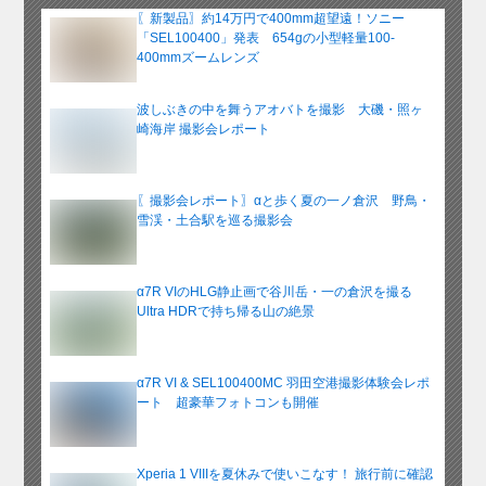
イ
〖新製品〗約14万円で400mm超望遠！ソニー
ブ
「SEL100400」発表 654gの小型軽量100-
400mmズームレンズ
波しぶきの中を舞うアオバトを撮影 大磯・照ヶ
崎海岸 撮影会レポート
〖撮影会レポート〗αと歩く夏の一ノ倉沢 野鳥・
雪渓・土合駅を巡る撮影会
α7R VIのHLG静止画で谷川岳・一の倉沢を撮る
Ultra HDRで持ち帰る山の絶景
α7R VI & SEL100400MC 羽田空港撮影体験会レポ
ート 超豪華フォトコンも開催
Xperia 1 VIIIを夏休みで使いこなす！ 旅行前に確認