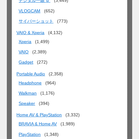
デジタル一眼“α”
(3,449)
VLOGCAM
(652)
サイバーショット
(773)
VAIO & Xperia
(4,132)
Xperia
(1,499)
VAIO
(2,389)
Gadget
(272)
Portable Audio
(2,358)
Headphone
(964)
Walkman
(1,176)
Speaker
(394)
Home AV & PlayStation
(3,332)
BRAVIA & Home AV
(1,989)
PlayStation
(1,348)