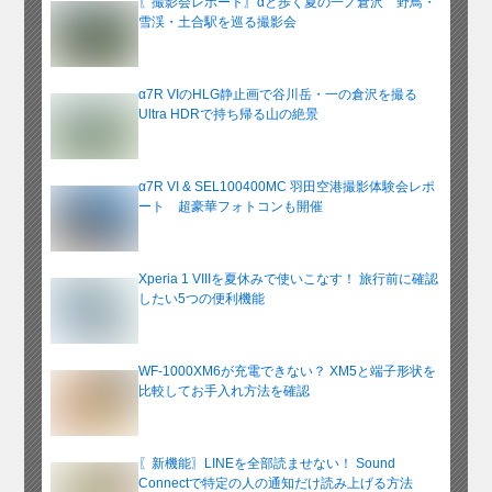
〖撮影会レポート〗αと歩く夏の一ノ倉沢 野鳥・
雪渓・土合駅を巡る撮影会
α7R VIのHLG静止画で谷川岳・一の倉沢を撮る
Ultra HDRで持ち帰る山の絶景
α7R VI & SEL100400MC 羽田空港撮影体験会レポ
ート 超豪華フォトコンも開催
Xperia 1 VIIIを夏休みで使いこなす！ 旅行前に確認
したい5つの便利機能
WF-1000XM6が充電できない？ XM5と端子形状を
比較してお手入れ方法を確認
〖新機能〗LINEを全部読ませない！ Sound
Connectで特定の人の通知だけ読み上げる方法