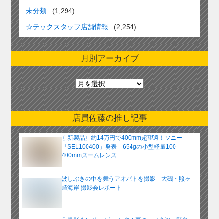
未分類
(1,294)
☆テックスタッフ店舗情報
(2,254)
月別アーカイブ
月
別
ア
ー
店員佐藤の推し記事
カ
イ
〖新製品〗約14万円で400mm超望遠！ソニー
ブ
「SEL100400」発表 654gの小型軽量100-
400mmズームレンズ
波しぶきの中を舞うアオバトを撮影 大磯・照ヶ
崎海岸 撮影会レポート