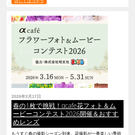
詳しくはコチラ
2026年3月17日
春の1枚で挑戦！αcafe花フォト＆ム
ービーコンテスト2026開催＆おすす
めレンズ
もうすぐ春の撮影シーズン到来。花撮影が一番楽しい季節