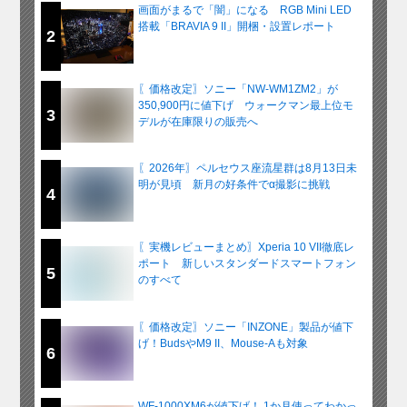
画面がまるで「闇」になる RGB Mini LED
搭載「BRAVIA 9 II」開梱・設置レポート
2
〖価格改定〗ソニー「NW-WM1ZM2」が
350,900円に値下げ ウォークマン最上位モ
3
デルが在庫限りの販売へ
〖2026年〗ペルセウス座流星群は8月13日未
明が見頃 新月の好条件でα撮影に挑戦
4
〖実機レビューまとめ〗Xperia 10 VII徹底レ
ポート 新しいスタンダードスマートフォン
5
のすべて
〖価格改定〗ソニー「INZONE」製品が値下
げ！BudsやM9 II、Mouse-Aも対象
6
WF-1000XM6が値下げ！ 1か月使ってわかっ