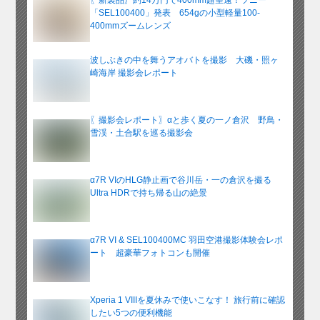
ブ
「SEL100400」発表 654gの小型軽量100-
400mmズームレンズ
波しぶきの中を舞うアオバトを撮影 大磯・照ヶ
崎海岸 撮影会レポート
〖撮影会レポート〗αと歩く夏の一ノ倉沢 野鳥・
雪渓・土合駅を巡る撮影会
α7R VIのHLG静止画で谷川岳・一の倉沢を撮る
Ultra HDRで持ち帰る山の絶景
α7R VI & SEL100400MC 羽田空港撮影体験会レポ
ート 超豪華フォトコンも開催
Xperia 1 VIIIを夏休みで使いこなす！ 旅行前に確認
したい5つの便利機能