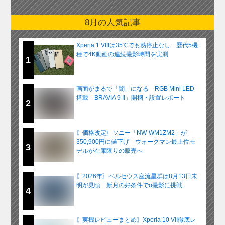
8月の人気記事
Xperia 1 VIIIは35℃でも熱停止なし 歴代5機
種で4K動画の連続撮影時間を実測
1
画面がまるで「闇」になる RGB Mini LED
搭載「BRAVIA 9 II」開梱・設置レポート
2
〖価格改定〗ソニー「NW-WM1ZM2」が
350,900円に値下げ ウォークマン最上位モ
3
デルが在庫限りの販売へ
〖2026年〗ペルセウス座流星群は8月13日未
明が見頃 新月の好条件でα撮影に挑戦
4
〖実機レビューまとめ〗Xperia 10 VII徹底レ