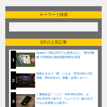
キーワード検索
8月の人気記事
Xperia 1 VIIIは35℃でも熱停止なし 歴代5機
種で4K動画の連続撮影時間を実測
1
画面がまるで「闇」になる RGB Mini LED
搭載「BRAVIA 9 II」開梱・設置レポート
2
〖価格改定〗ソニー「NW-WM1ZM2」が
350,900円に値下げ ウォークマン最上位モ
3
デルが在庫限りの販売へ