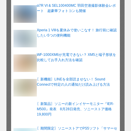
α7R VI & SEL100400MC 羽田空港撮影体験会レポ
ート 超豪華フォトコンも開催
Xperia 1 VIIIを夏休みで使いこなす！ 旅行前に確認
したい5つの便利機能
WF-1000XM6が充電できない？ XM5と端子形状を
比較してお手入れ方法を確認
〖新機能〗LINEを全部読ませない！ Sound
Connectで特定の人の通知だけ読み上げる方法
〖新製品〗ソニーの新インイヤーモニター『IER-
M500』発表 8月28日発売、ソニーストア価格
19,800円
〖期間限定〗ソニーストアでPS5ソフト「サマーセ