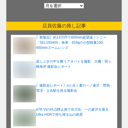
月
別
ア
ー
店員佐藤の推し記事
カ
イ
〖新製品〗約14万円で400mm超望遠！ソニー
ブ
「SEL100400」発表 654gの小型軽量100-
400mmズームレンズ
波しぶきの中を舞うアオバトを撮影 大磯・照ヶ
崎海岸 撮影会レポート
〖撮影会レポート〗αと歩く夏の一ノ倉沢 野鳥・
雪渓・土合駅を巡る撮影会
α7R VIのHLG静止画で谷川岳・一の倉沢を撮る
Ultra HDRで持ち帰る山の絶景