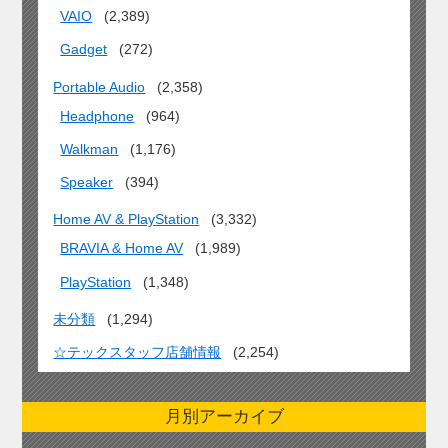
VAIO
(2,389)
Gadget
(272)
Portable Audio
(2,358)
Headphone
(964)
Walkman
(1,176)
Speaker
(394)
Home AV & PlayStation
(3,332)
BRAVIA & Home AV
(1,989)
PlayStation
(1,348)
未分類
(1,294)
☆テックスタッフ店舗情報
(2,254)
月別アーカイブ