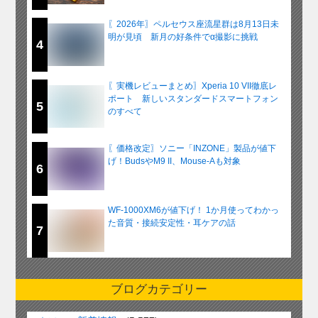
〖2026年〗ペルセウス座流星群は8月13日未
明が見頃 新月の好条件でα撮影に挑戦
4
〖実機レビューまとめ〗Xperia 10 VII徹底レ
ポート 新しいスタンダードスマートフォン
5
のすべて
〖価格改定〗ソニー「INZONE」製品が値下
げ！BudsやM9 II、Mouse-Aも対象
6
WF-1000XM6が値下げ！ 1か月使ってわかっ
た音質・接続安定性・耳ケアの話
7
ブログカテゴリー