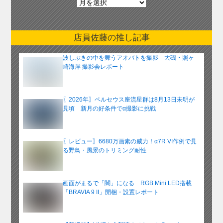
別
ア
ー
店員佐藤の推し記事
カ
イ
波しぶきの中を舞うアオバトを撮影 大磯・照ヶ
ブ
崎海岸 撮影会レポート
〖2026年〗ペルセウス座流星群は8月13日未明が
見頃 新月の好条件でα撮影に挑戦
〖レビュー〗6680万画素の威力！α7R VI作例で見
る野鳥・風景のトリミング耐性
画面がまるで「闇」になる RGB Mini LED搭載
「BRAVIA 9 II」開梱・設置レポート