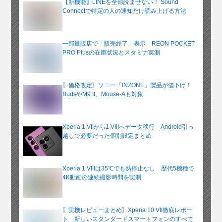
【新機能】LINEを全部読ませない！ Sound
Connectで特定の人の通知だけ読み上げる方法
一部量販店で「販売終了」表示 REON POCKET
PRO Plusの在庫状況とスタミナ実測
〖価格改定〗ソニー「INZONE」製品が値下げ！
BudsやM9 II、Mouse-Aも対象
Xperia 1 VIIから1 VIIIへデータ移行 Android引っ
越しで必要だった個別設定まとめ
Xperia 1 VIIIは35℃でも熱停止なし 歴代5機種で
4K動画の連続撮影時間を実測
〖実機レビューまとめ〗Xperia 10 VII徹底レポー
ト 新しいスタンダードスマートフォンのすべて