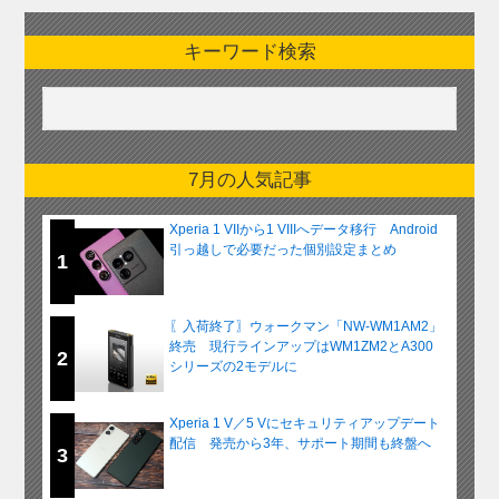
キーワード検索
7月の人気記事
Xperia 1 VIIから1 VIIIへデータ移行 Android
引っ越しで必要だった個別設定まとめ
1
〖入荷終了〗ウォークマン「NW-WM1AM2」
終売 現行ラインアップはWM1ZM2とA300
2
シリーズの2モデルに
Xperia 1 V／5 Vにセキュリティアップデート
配信 発売から3年、サポート期間も終盤へ
3