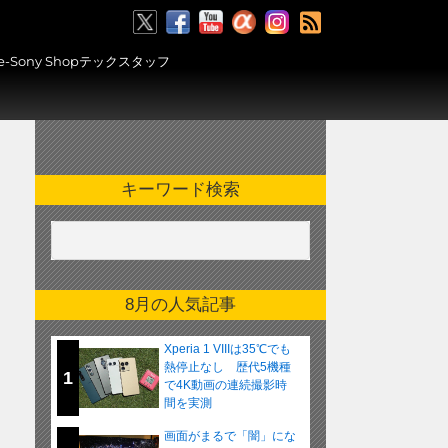
RSS
ony Shopテックスタッフ
キーワード検索
8月の人気記事
Xperia 1 VIIIは35℃でも
熱停止なし 歴代5機種
1
で4K動画の連続撮影時
間を実測
画面がまるで「闇」にな