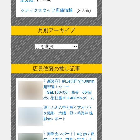
☆テックスタッフ店舗情報
(2,255)
月別アーカイブ
月
別
ア
ー
店員佐藤の推し記事
カ
イ
〖新製品〗約14万円で400mm
ブ
超望遠！ソニー
「SEL100400」発表 654g
の小型軽量100-400mmズーム
レンズ
波しぶきの中を舞うアオバト
を撮影 大磯・照ヶ崎海岸 撮
影会レポート
〖撮影会レポート〗αと歩く夏
の一ノ倉沢 野鳥・雪渓・土