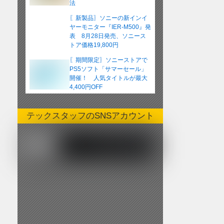
法
〖新製品〗ソニーの新インイ
ヤーモニター『IER-M500』発
表 8月28日発売、ソニース
トア価格19,800円
〖期間限定〗ソニーストアで
PS5ソフト「サマーセール」
開催！ 人気タイトルが最大
4,400円OFF
テックスタッフのSNSアカウント