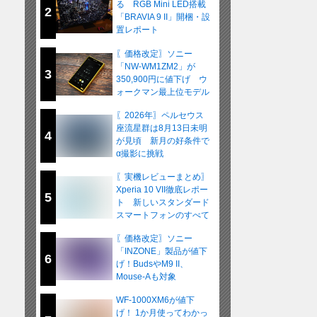
る RGB Mini LED搭載
2
「BRAVIA 9 II」開梱・設
置レポート
〖価格改定〗ソニー
「NW-WM1ZM2」が
3
350,900円に値下げ ウ
ォークマン最上位モデル
が在庫限りの販売へ
〖2026年〗ペルセウス
座流星群は8月13日未明
4
が見頃 新月の好条件で
α撮影に挑戦
〖実機レビューまとめ〗
Xperia 10 VII徹底レポー
5
ト 新しいスタンダード
スマートフォンのすべて
〖価格改定〗ソニー
「INZONE」製品が値下
6
げ！BudsやM9 II、
Mouse-Aも対象
WF-1000XM6が値下
げ！ 1か月使ってわかっ