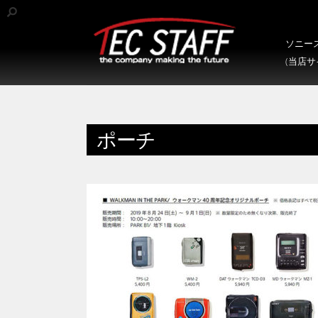
ソニース
(当店
ポーチ