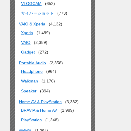
VLOGCAM
(652)
サイバーショット
(773)
VAIO & Xperia
(4,132)
Xperia
(1,499)
VAIO
(2,389)
Gadget
(272)
Portable Audio
(2,358)
Headphone
(964)
Walkman
(1,176)
Speaker
(394)
Home AV & PlayStation
(3,332)
BRAVIA & Home AV
(1,989)
PlayStation
(1,348)
未分類
(1,294)