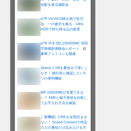
合駅を巡る撮影会
α7R VIのHLG静止画で谷川
岳・一の倉沢を撮る Ultra
HDRで持ち帰る山の絶景
α7R VI & SEL100400MC 羽田
空港撮影体験会レポート 超
豪華フォトコンも開催
Xperia 1 VIIIを夏休みで使いこ
なす！ 旅行前に確認したい5
つの便利機能
WF-1000XM6が充電できな
い？ XM5と端子形状を比較し
てお手入れ方法を確認
〖新機能〗LINEを全部読ませ
ない！ Sound Connectで特定
の人の通知だけ読み上げる方