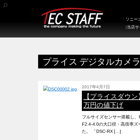
ソニース
(当店
プライス デジタルカメラ
2017年4月7日
【プライスダウン】
万円の値下げ
フルサイズセンサー搭載し、RX
F2.4-4.0の大口径・高倍
た。 「DSC-RX […]