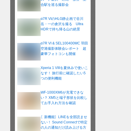
合駅を巡る撮影会
α7R VIのHLG静止画で谷川
岳・一の倉沢を撮る Ultra
HDRで持ち帰る山の絶景
α7R VI & SEL100400MC 羽田
空港撮影体験会レポート 超
豪華フォトコンも開催
Xperia 1 VIIIを夏休みで使いこ
なす！ 旅行前に確認したい5
つの便利機能
WF-1000XM6が充電できな
い？ XM5と端子形状を比較し
てお手入れ方法を確認
〖新機能〗LINEを全部読ませ
ない！ Sound Connectで特定
の人の通知だけ読み上げる方