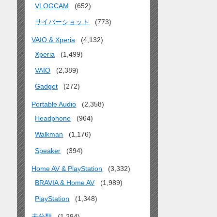
VLOGCAM
(652)
サイバーショット
(773)
VAIO & Xperia
(4,132)
Xperia
(1,499)
VAIO
(2,389)
Gadget
(272)
Portable Audio
(2,358)
Headphone
(964)
Walkman
(1,176)
Speaker
(394)
Home AV & PlayStation
(3,332)
BRAVIA & Home AV
(1,989)
PlayStation
(1,348)
未分類
(1,294)