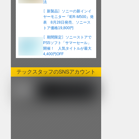
法
〖新製品〗ソニーの新インイ
ヤーモニター『IER-M500』発
表 8月28日発売、ソニース
トア価格19,800円
〖期間限定〗ソニーストアで
PS5ソフト「サマーセール」
開催！ 人気タイトルが最大
4,400円OFF
テックスタッフのSNSアカウント