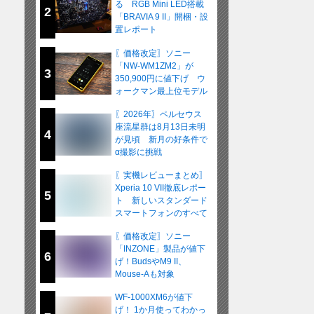
る RGB Mini LED搭載
2
「BRAVIA 9 II」開梱・設
置レポート
〖価格改定〗ソニー
「NW-WM1ZM2」が
3
350,900円に値下げ ウ
ォークマン最上位モデル
が在庫限りの販売へ
〖2026年〗ペルセウス
座流星群は8月13日未明
4
が見頃 新月の好条件で
α撮影に挑戦
〖実機レビューまとめ〗
Xperia 10 VII徹底レポー
5
ト 新しいスタンダード
スマートフォンのすべて
〖価格改定〗ソニー
「INZONE」製品が値下
6
げ！BudsやM9 II、
Mouse-Aも対象
WF-1000XM6が値下
げ！ 1か月使ってわかっ