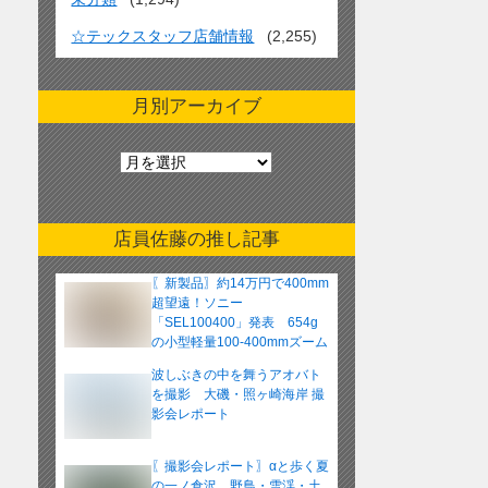
☆テックスタッフ店舗情報
(2,255)
月別アーカイブ
月
別
ア
ー
店員佐藤の推し記事
カ
イ
〖新製品〗約14万円で400mm
ブ
超望遠！ソニー
「SEL100400」発表 654g
の小型軽量100-400mmズーム
レンズ
波しぶきの中を舞うアオバト
を撮影 大磯・照ヶ崎海岸 撮
影会レポート
〖撮影会レポート〗αと歩く夏
の一ノ倉沢 野鳥・雪渓・土