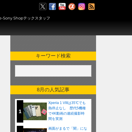
RSS
ony Shopテックスタッフ
キーワード検索
8月の人気記事
Xperia 1 VIIIは35℃でも
熱停止なし 歴代5機種
1
で4K動画の連続撮影時
間を実測
画面がまるで「闇」にな