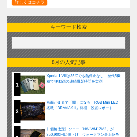
詳しくはコチラ
キーワード検索
8月の人気記事
Xperia 1 VIIIは35℃でも熱停止なし 歴代5機
種で4K動画の連続撮影時間を実測
1
画面がまるで「闇」になる RGB Mini LED
搭載「BRAVIA 9 II」開梱・設置レポート
2
〖価格改定〗ソニー「NW-WM1ZM2」が
350,900円に値下げ ウォークマン最上位モ