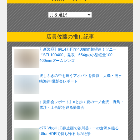
月
別
ア
ー
店員佐藤の推し記事
カ
イ
〖新製品〗約14万円で400mm超望遠！ソニー
ブ
「SEL100400」発表 654gの小型軽量100-
400mmズームレンズ
波しぶきの中を舞うアオバトを撮影 大磯・照ヶ
崎海岸 撮影会レポート
〖撮影会レポート〗αと歩く夏の一ノ倉沢 野鳥・
雪渓・土合駅を巡る撮影会
α7R VIのHLG静止画で谷川岳・一の倉沢を撮る
Ultra HDRで持ち帰る山の絶景