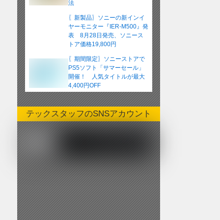
法
〖新製品〗ソニーの新インイ
ヤーモニター『IER-M500』発
表 8月28日発売、ソニース
トア価格19,800円
〖期間限定〗ソニーストアで
PS5ソフト「サマーセール」
開催！ 人気タイトルが最大
4,400円OFF
テックスタッフのSNSアカウント