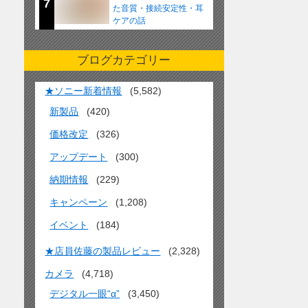
7
た音質・接続安定性・耳
ケアの話
ブログカテゴリー
★ソニー新着情報
(5,582)
新製品
(420)
価格改定
(326)
アップデート
(300)
納期情報
(229)
キャンペーン
(1,208)
イベント
(184)
★店員佐藤の製品レビュー
(2,328)
カメラ
(4,718)
デジタル一眼“α”
(3,450)