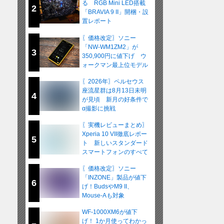
る RGB Mini LED搭載
2
「BRAVIA 9 II」開梱・設
置レポート
〖価格改定〗ソニー
「NW-WM1ZM2」が
3
350,900円に値下げ ウ
ォークマン最上位モデル
が在庫限りの販売へ
〖2026年〗ペルセウス
座流星群は8月13日未明
4
が見頃 新月の好条件で
α撮影に挑戦
〖実機レビューまとめ〗
Xperia 10 VII徹底レポー
5
ト 新しいスタンダード
スマートフォンのすべて
〖価格改定〗ソニー
「INZONE」製品が値下
6
げ！BudsやM9 II、
Mouse-Aも対象
WF-1000XM6が値下
げ！ 1か月使ってわかっ