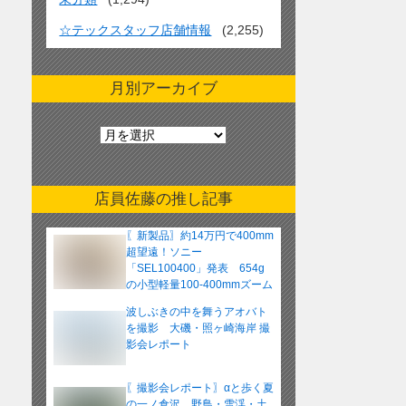
☆テックスタッフ店舗情報
(2,255)
月別アーカイブ
月
別
ア
ー
店員佐藤の推し記事
カ
イ
〖新製品〗約14万円で400mm
ブ
超望遠！ソニー
「SEL100400」発表 654g
の小型軽量100-400mmズーム
レンズ
波しぶきの中を舞うアオバト
を撮影 大磯・照ヶ崎海岸 撮
影会レポート
〖撮影会レポート〗αと歩く夏
の一ノ倉沢 野鳥・雪渓・土