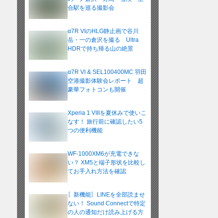
合駅を巡る撮影会
α7R VIのHLG静止画で谷川
岳・一の倉沢を撮る Ultra
HDRで持ち帰る山の絶景
α7R VI & SEL100400MC 羽田
空港撮影体験会レポート 超
豪華フォトコンも開催
Xperia 1 VIIIを夏休みで使いこ
なす！ 旅行前に確認したい5
つの便利機能
WF-1000XM6が充電できな
い？ XM5と端子形状を比較し
てお手入れ方法を確認
〖新機能〗LINEを全部読ませ
ない！ Sound Connectで特定
の人の通知だけ読み上げる方