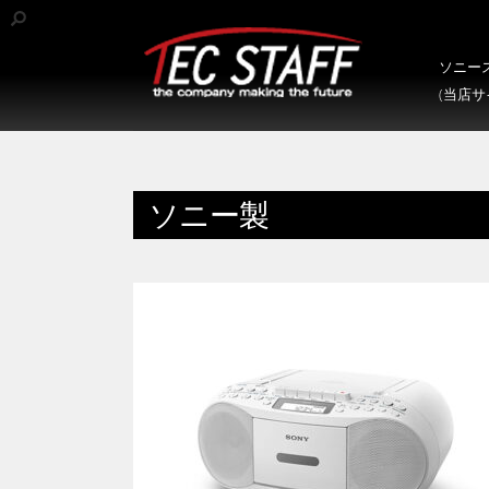
ソニース
(当店
ソニー製