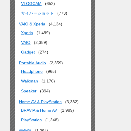
VLOGCAM
(652)
サイバーショット
(773)
VAIO & Xperia
(4,134)
Xperia
(1,499)
VAIO
(2,389)
Gadget
(274)
Portable Audio
(2,359)
Headphone
(965)
Walkman
(1,176)
Speaker
(394)
Home AV & PlayStation
(3,332)
BRAVIA & Home AV
(1,989)
PlayStation
(1,348)
未分類
(1,294)