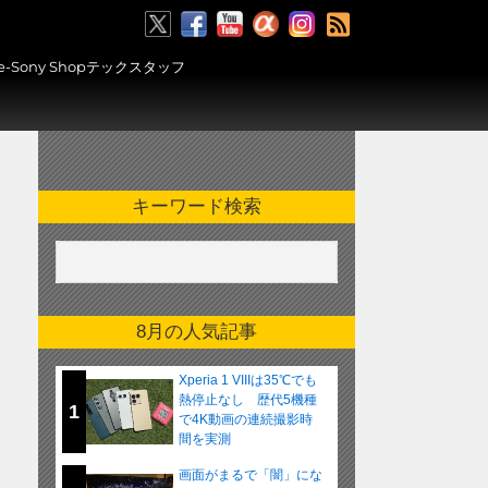
RSS
ony Shopテックスタッフ
キーワード検索
8月の人気記事
Xperia 1 VIIIは35℃でも
熱停止なし 歴代5機種
1
で4K動画の連続撮影時
間を実測
画面がまるで「闇」にな