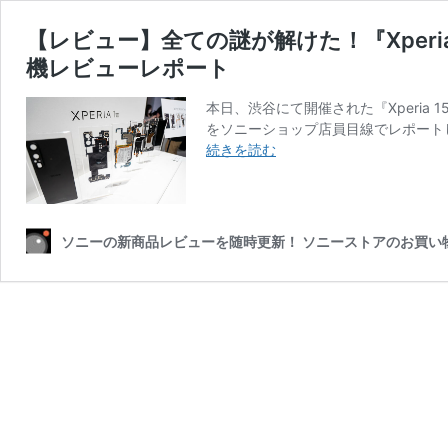
【レビュー】全ての謎が解けた！『Xperia 1
機レビューレポート
本日、渋谷にて開催された『Xperia
をソニーショップ店員目線でレポート
【レ
続きを読む
ビ
ュ
ー】
全
ソニーの新商品レビューを随時更新！ ソニーストアのお買い物なら
て
の
謎
が
解
け
た！
『Xperia
15
周