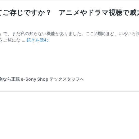
Upmix」ってご存じですか？ アニメやドラマ視
 1 VI」で、まだ私の知らない機能がありました。ここ2週間ほど、いろ
『Xperia
どをご覧にな …
続きを読む
1
VI』
搭
載
の
「360
正規 e-Sony Shop テックスタッフへ
Upmix」
っ
て
ご
存
じ
で
す
か？