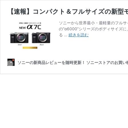
【速報】コンパクト＆フルサイズの新型モデ
ソニーから世界最小・最軽量のフルサイズ
の”α6000”シリーズのボディサイ
【速
る …
続きを読む
報】
コ
ン
パ
ソニーの新商品レビューを随時更新！ ソニーストアのお買い物なら
ク
ト
＆
フ
ル
サ
イ
ズ
の
新
型