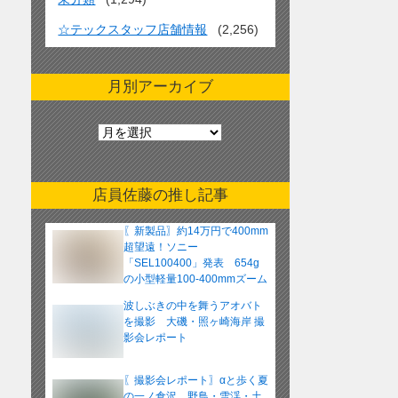
☆テックスタッフ店舗情報
(2,256)
月別アーカイブ
月
別
ア
ー
店員佐藤の推し記事
カ
イ
〖新製品〗約14万円で400mm
ブ
超望遠！ソニー
「SEL100400」発表 654g
の小型軽量100-400mmズーム
レンズ
波しぶきの中を舞うアオバト
を撮影 大磯・照ヶ崎海岸 撮
影会レポート
〖撮影会レポート〗αと歩く夏
の一ノ倉沢 野鳥・雪渓・土