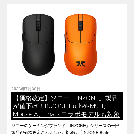
2026年7月30日
【価格改定】ソニー「INZONE」製品
が値下げ！INZONE BudsやM9 II、
Mouse-A、Fnaticコラボモデルも対象
ソニーのゲーミングブランド「INZONE」シリーズの一部
製品が価格改定されました。対象は「INZONE Buds」