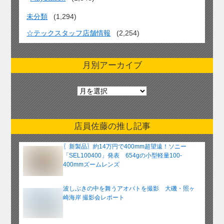
未分類
(1,294)
☆テックスタッフ店舗情報
(2,254)
月別アーカイブ
月
別
ア
ー
店員佐藤の推し記事
カ
イ
〖新製品〗約14万円で400mm超望遠！ソニー
ブ
「SEL100400」発表 654gの小型軽量100-
400mmズームレンズ
波しぶきの中を舞うアオバトを撮影 大磯・照ヶ
崎海岸 撮影会レポート