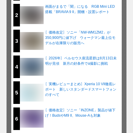
画面がまるで「闇」になる RGB Mini LED
搭載「BRAVIA 9 II」開梱・設置レポート
2
〖価格改定〗ソニー「NW-WM1ZM2」が
350,900円に値下げ ウォークマン最上位モ
3
デルが在庫限りの販売へ
〖2026年〗ペルセウス座流星群は8月13日未
明が見頃 新月の好条件でα撮影に挑戦
4
〖実機レビューまとめ〗Xperia 10 VII徹底レ
ポート 新しいスタンダードスマートフォン
5
のすべて
〖価格改定〗ソニー「INZONE」製品が値下
げ！BudsやM9 II、Mouse-Aも対象
6