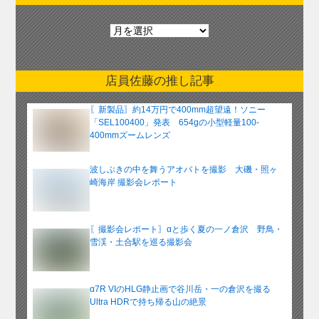
月
別
ア
ー
店員佐藤の推し記事
カ
イ
〖新製品〗約14万円で400mm超望遠！ソニー
ブ
「SEL100400」発表 654gの小型軽量100-
400mmズームレンズ
波しぶきの中を舞うアオバトを撮影 大磯・照ヶ
崎海岸 撮影会レポート
〖撮影会レポート〗αと歩く夏の一ノ倉沢 野鳥・
雪渓・土合駅を巡る撮影会
α7R VIのHLG静止画で谷川岳・一の倉沢を撮る
Ultra HDRで持ち帰る山の絶景