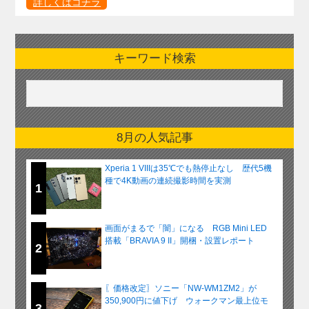
詳しくはコチラ
キーワード検索
8月の人気記事
Xperia 1 VIIIは35℃でも熱停止なし 歴代5機
種で4K動画の連続撮影時間を実測
1
画面がまるで「闇」になる RGB Mini LED
搭載「BRAVIA 9 II」開梱・設置レポート
2
〖価格改定〗ソニー「NW-WM1ZM2」が
350,900円に値下げ ウォークマン最上位モ
3