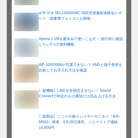
α7R VI & SEL100400MC 羽田空港撮影体験会レポ
ート 超豪華フォトコンも開催
Xperia 1 VIIIを夏休みで使いこなす！ 旅行前に確認
したい5つの便利機能
WF-1000XM6が充電できない？ XM5と端子形状を
比較してお手入れ方法を確認
〖新機能〗LINEを全部読ませない！ Sound
Connectで特定の人の通知だけ読み上げる方法
〖新製品〗ソニーの新インイヤーモニター『IER-
M500』発表 8月28日発売、ソニーストア価格
19,800円