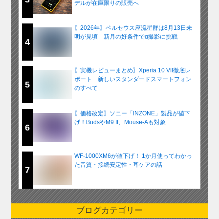
デルが在庫限りの販売へ
〖2026年〗ペルセウス座流星群は8月13日未
明が見頃 新月の好条件でα撮影に挑戦
4
〖実機レビューまとめ〗Xperia 10 VII徹底レ
ポート 新しいスタンダードスマートフォン
5
のすべて
〖価格改定〗ソニー「INZONE」製品が値下
げ！BudsやM9 II、Mouse-Aも対象
6
WF-1000XM6が値下げ！ 1か月使ってわかっ
た音質・接続安定性・耳ケアの話
7
ブログカテゴリー