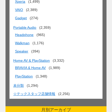
Xperia
(1,499)
VAIO
(2,389)
Gadget
(274)
Portable Audio
(2,359)
Headphone
(965)
Walkman
(1,176)
Speaker
(394)
Home AV & PlayStation
(3,332)
BRAVIA & Home AV
(1,989)
PlayStation
(1,348)
未分類
(1,294)
☆テックスタッフ店舗情報
(2,256)
月別アーカイブ