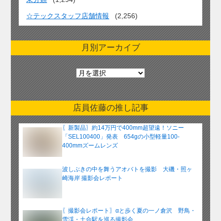
☆テックスタッフ店舗情報
(2,256)
月別アーカイブ
月
別
ア
ー
店員佐藤の推し記事
カ
イ
〖新製品〗約14万円で400mm超望遠！ソニー
ブ
「SEL100400」発表 654gの小型軽量100-
400mmズームレンズ
波しぶきの中を舞うアオバトを撮影 大磯・照ヶ
崎海岸 撮影会レポート
〖撮影会レポート〗αと歩く夏の一ノ倉沢 野鳥・
雪渓・土合駅を巡る撮影会