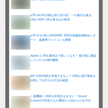
α7R VIのHLG静止画で谷川岳・一の倉沢を撮る
Ultra HDRで持ち帰る山の絶景
α7R VI & SEL100400MC 羽田空港撮影体験会レポ
ート 超豪華フォトコンも開催
Xperia 1 VIIIを夏休みで使いこなす！ 旅行前に確認
したい5つの便利機能
WF-1000XM6が充電できない？ XM5と端子形状を
比較してお手入れ方法を確認
〖新機能〗LINEを全部読ませない！ Sound
Connectで特定の人の通知だけ読み上げる方法