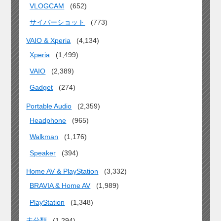
VLOGCAM
(652)
サイバーショット
(773)
VAIO & Xperia
(4,134)
Xperia
(1,499)
VAIO
(2,389)
Gadget
(274)
Portable Audio
(2,359)
Headphone
(965)
Walkman
(1,176)
Speaker
(394)
Home AV & PlayStation
(3,332)
BRAVIA & Home AV
(1,989)
PlayStation
(1,348)
未分類
(1,294)