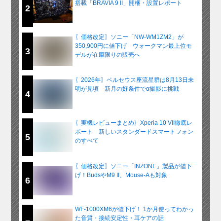
搭載「BRAVIA 9 II」開梱・設置レポート
2
〖価格改定〗ソニー「NW-WM1ZM2」が
350,900円に値下げ ウォークマン最上位モ
3
デルが在庫限りの販売へ
〖2026年〗ペルセウス座流星群は8月13日未
明が見頃 新月の好条件でα撮影に挑戦
4
〖実機レビューまとめ〗Xperia 10 VII徹底レ
ポート 新しいスタンダードスマートフォン
5
のすべて
〖価格改定〗ソニー「INZONE」製品が値下
げ！BudsやM9 II、Mouse-Aも対象
6
WF-1000XM6が値下げ！ 1か月使ってわかっ
た音質・接続安定性・耳ケアの話