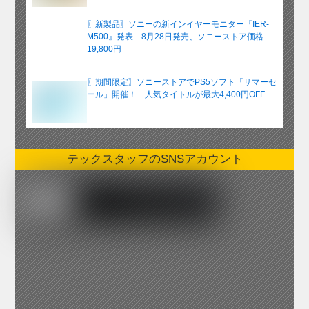
〖新製品〗ソニーの新インイヤーモニター『IER-
M500』発表 8月28日発売、ソニーストア価格
19,800円
〖期間限定〗ソニーストアでPS5ソフト「サマーセ
ール」開催！ 人気タイトルが最大4,400円OFF
テックスタッフのSNSアカウント