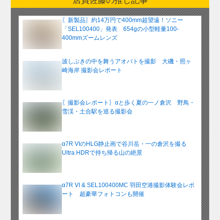
店員佐藤の推し記事
カ
イ
〖新製品〗約14万円で400mm超望遠！ソニー
ブ
「SEL100400」発表 654gの小型軽量100-
400mmズームレンズ
波しぶきの中を舞うアオバトを撮影 大磯・照ヶ
崎海岸 撮影会レポート
〖撮影会レポート〗αと歩く夏の一ノ倉沢 野鳥・
雪渓・土合駅を巡る撮影会
α7R VIのHLG静止画で谷川岳・一の倉沢を撮る
Ultra HDRで持ち帰る山の絶景
α7R VI & SEL100400MC 羽田空港撮影体験会レポ
ート 超豪華フォトコンも開催