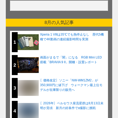
8月の人気記事
Xperia 1 VIIIは35℃でも熱停止なし 歴代5機
種で4K動画の連続撮影時間を実測
1
画面がまるで「闇」になる RGB Mini LED
搭載「BRAVIA 9 II」開梱・設置レポート
2
〖価格改定〗ソニー「NW-WM1ZM2」が
350,900円に値下げ ウォークマン最上位モ
3
デルが在庫限りの販売へ
〖2026年〗ペルセウス座流星群は8月13日未
明が見頃 新月の好条件でα撮影に挑戦
4