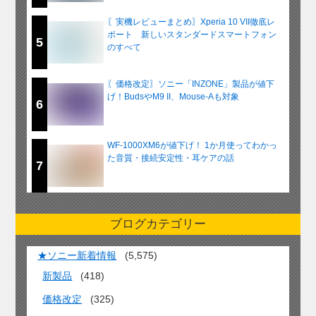
〖実機レビューまとめ〗Xperia 10 VII徹底レ
ポート 新しいスタンダードスマートフォン
5
のすべて
〖価格改定〗ソニー「INZONE」製品が値下
げ！BudsやM9 II、Mouse-Aも対象
6
WF-1000XM6が値下げ！ 1か月使ってわかっ
た音質・接続安定性・耳ケアの話
7
ブログカテゴリー
★ソニー新着情報
(5,575)
新製品
(418)
価格改定
(325)