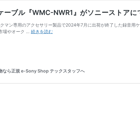
ケーブル『WMC-NWR1』がソニーストアに
クマン専用のアクセサリー製品で2024年7月に出荷が終了した録音用ケ
ア
古市場やオーク …
続きを読む
ナ
ロ
グ
録
音
ツ
正規 e-Sony Shop テックスタッフへ
ー
ル
ウ
ォ
ー
ク
マ
ン
録
音